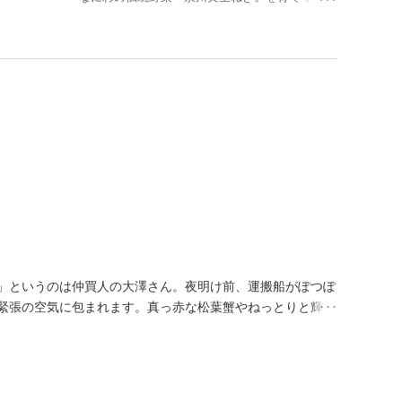
す。
」というのは仲買人の大澤さん。夜明け前、運搬船がぽつぽ
緊張の空気に包まれます。真っ赤な松葉蟹やねっとりと輝く
発泡スチロール箱が運び込まれると、5時30分、最初の競り
0分にトラックで境港を出発し、その日の15時には堺北花田