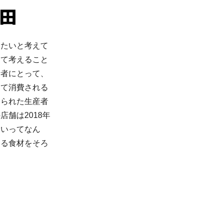
田
りたいと考えて
けて考えること
活者にとって、
して消費される
められた生産者
舗は2018年
しいってなん
える食材をそろ