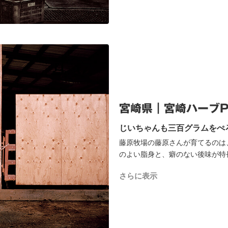
宮崎県｜宮崎ハーブPr
じいちゃんも三百グラムをぺ
藤原牧場の藤原さんが育てるのは
のよい脂身と、癖のない後味が特
生姜、オレガノ、にんにくと、人
さらに表示
とで牛の免疫力を高め、ふかふか
んでいます。おすすめはもも肉の
原さん。