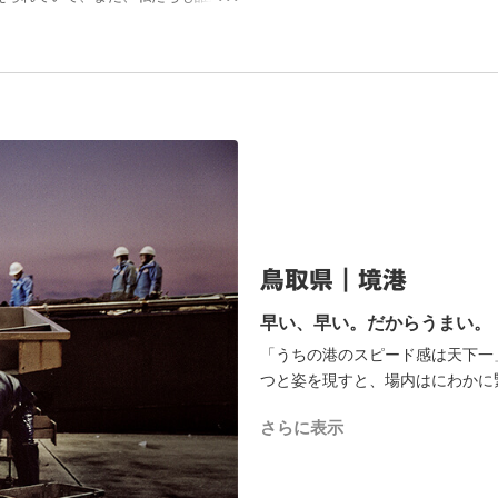
えているのです。私たちの暮らすこの
なで育てていきませんか。
鳥取県｜境港
早い、早い。だからうまい。
「うちの港のスピード感は天下一
つと姿を現すと、場内はにわかに
タコ、鯖やアジをたっぷり抱いた
さらに表示
が開始。競り落とされた魚は9時3
店の鮮魚売場に並びます。