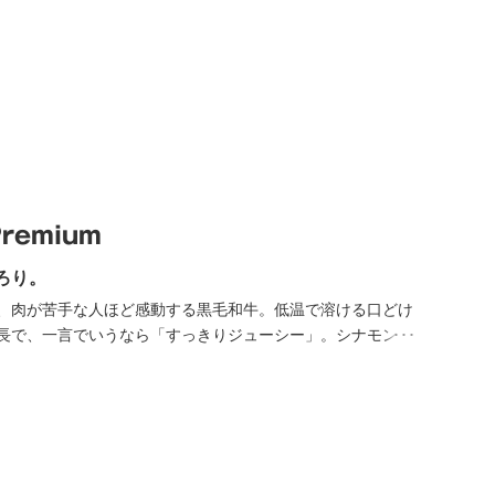
emium
ろり。
、肉が苦手な人ほど感動する黒毛和牛。低温で溶ける口どけ
長で、一言でいうなら「すっきりジューシー」。シナモン、
間でも食欲の湧きそうな天然のハーブを10ヶ月以上与えるこ
の寝床で健康にゆっくりと育てることで旨味のある肉質を育
ローストビーフ。「肉は塊で。味付けはほんの少しで」と藤