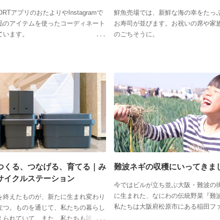
PORTアプリのおたよりやInstagramで
鮮魚売場では、新鮮な海の幸をたっ
品のアイテムを使ったコーディネート
お寿司が並びます。お祝いの席や家
ています。
のごちそうに。
つくる、つなげる、育てる｜み
難波ネギの収穫にいってきま
サイクルステーション
今ではビルが立ち並ぶ大阪・難波の
に生まれた、なにわの伝統野菜『難
を終えたものが、新たに生まれ変わり
私たちは大阪府松原市にある稲田フ
立つ。ものを通じて、私たちの暮らし
ネギの収穫に行ってきました。
えられていて、また、私たちも誰かの