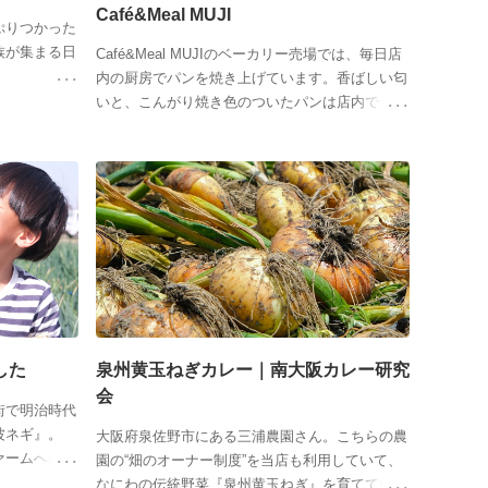
Café&Meal MUJI
ぷりつかった
族が集まる日
Café&Meal MUJIのベーカリー売場では、毎日店
内の厨房でパンを焼き上げています。香ばしい匂
いと、こんがり焼き色のついたパンは店内でもお
うちでも楽しめます。
した
泉州黄玉ねぎカレー｜南大阪カレー研究
会
街で明治時代
波ネギ』。
大阪府泉佐野市にある三浦農園さん。こちらの農
ァームへ難波
園の“畑のオーナー制度”を当店も利用していて、
なにわの伝統野菜『泉州黄玉ねぎ』を育てていま