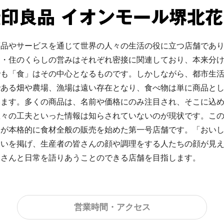
無印良品
イオンモール堺北花
商品やサービスを通じて世界の人々の生活の役に立つ店舗であ
食・住のくらしの営みはそれぞれ密接に関連しており、本来分
でも「食」はその中心となるものです。しかしながら、都市生
である畑や農場、漁場は遠い存在となり、食べ物は単に商品と
います。多くの商品は、名前や価格にのみ注目され、そこに込
々の工夫といった情報は知らされていないのが現状です。この店
品が本格的に食材全般の販売を始めた第一号店舗です。「おい
問いを掲げ、生産者の皆さんの顔や調理をする人たちの顔が見
皆さんと日常を語りあうことのできる店舗を目指します。
営業時間・アクセス