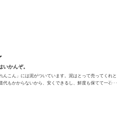
ん
はいかんぞ。
れんこん」には泥がついています。泥はとって売ってくれと
道代もかからないから、安くできるし、鮮度も保てて一石二
しさとは「鮮度そのもの」。だから収穫は注文を受けてか
必要な分だけ、自ら這いつくばって一本一本とり出します。
は鮮度の証。