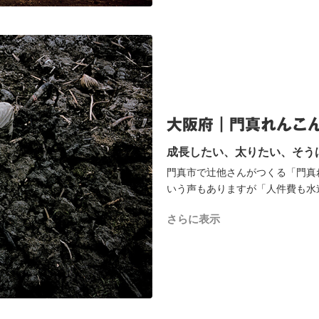
大阪府｜門真れんこ
成長したい、太りたい、そう
門真市で辻他さんがつくる「門真
いう声もありますが「人件費も水
鳥」と辻他さんはいいます。おい
さらに表示
ら。ぎりぎりまで光合成をさせ、
切った時に出る白い乳のような糸