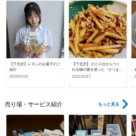
【下北沢】レモンのお菓子のご
【下北沢】 ひとり分からつく
紹介
れる鍋の素を使った『さつまい
ものきんぴら』
2025/07/13
2022/10/17
売り場・サービス紹介
もっと見る