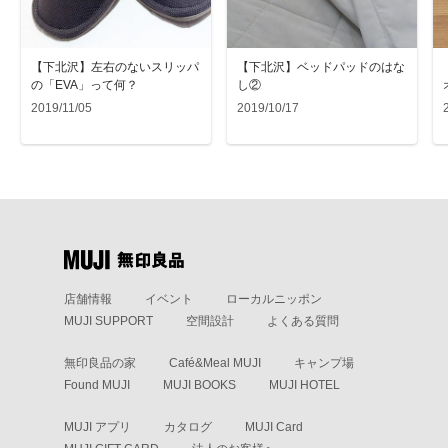
【下北沢】左右のないスリッパ
【下北沢】ベッドパッドのはな
の「EVA」って何？
し②
2019/11/05
2019/10/17
店舗情報
イベント
ローカルニッポン
MUJI SUPPORT
空間設計
よくある質問
無印良品の家
Café&Meal MUJI
キャンプ場
Found MUJI
MUJI BOOKS
MUJI HOTEL
MUJI アプリ
カタログ
MUJI Card