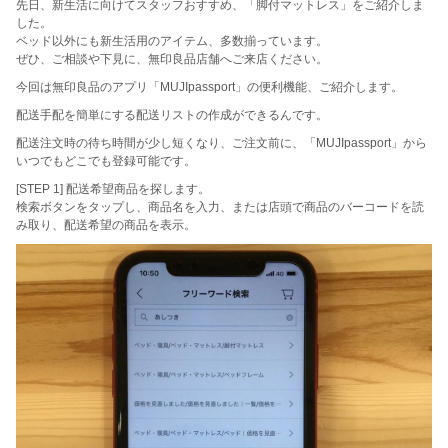
先日、新生活に向けてスタッフおすすめ、「脚付マットレス」をご紹介しま
した。
ベッド以外にも新生活用のアイテム、多数揃っています。
ぜひ、ご相談や下見に、無印良品店舗へご来店ください。
今回は無印良品のアプリ「MUJIpassport」の便利機能、ご紹介します。
配送手配を簡単にする配送リストの作成ができるんです。
配送注文時の待ち時間が少し短くなり、ご注文前に、「MUJIpassport」から
いつでもどこでも登録可能です。
[STEP 1] 配送希望商品を探します。
検索ボタンをタップし、商品名を入力、または店頭で商品のバーコードを読
み取り、配送希望の商品を表示。