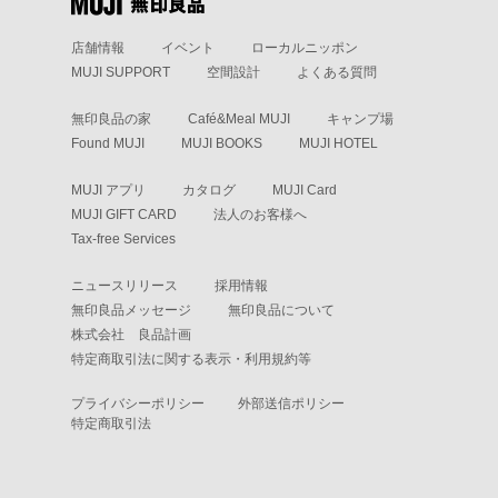
店舗情報
イベント
ローカルニッポン
MUJI SUPPORT
空間設計
よくある質問
無印良品の家
Café&Meal MUJI
キャンプ場
Found MUJI
MUJI BOOKS
MUJI HOTEL
MUJI アプリ
カタログ
MUJI Card
MUJI GIFT CARD
法人のお客様へ
Tax-free Services
ニュースリリース
採用情報
無印良品メッセージ
無印良品について
株式会社 良品計画
特定商取引法に関する表示・利用規約等
プライバシーポリシー
外部送信ポリシー
特定商取引法