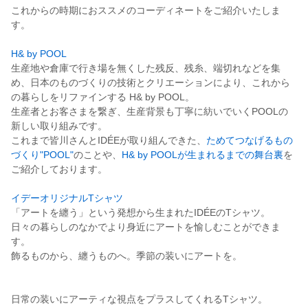
これからの時期におススメのコーディネートをご紹介いたしま
す。
H& by POOL
生産地や倉庫で行き場を無くした残反、残糸、端切れなどを集
め、日本のものづくりの技術とクリエーションにより、これから
の暮らしをリファインする H& by POOL。
生産者とお客さまを繋ぎ、生産背景も丁寧に紡いでいくPOOLの
新しい取り組みです。
これまで皆川さんとIDÉEが取り組んできた、
ためてつなげるもの
づくり"POOL"
のことや、
H& by POOLが生まれるまでの舞台裏
を
ご紹介しております。
イデーオリジナルTシャツ
「アートを纏う」という発想から生まれたIDÉEのTシャツ。
日々の暮らしのなかでより身近にアートを愉しむことができま
す。
飾るものから、纏うものへ。季節の装いにアートを。
日常の装いにアーティな視点をプラスしてくれるTシャツ。