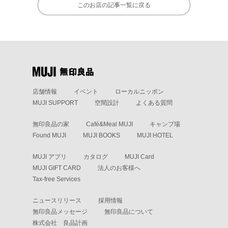
このお店の記事一覧に戻る
店舗情報
イベント
ローカルニッポン
MUJI SUPPORT
空間設計
よくある質問
無印良品の家
Café&Meal MUJI
キャンプ場
Found MUJI
MUJI BOOKS
MUJI HOTEL
MUJI アプリ
カタログ
MUJI Card
MUJI GIFT CARD
法人のお客様へ
Tax-free Services
ニュースリリース
採用情報
無印良品メッセージ
無印良品について
株式会社 良品計画