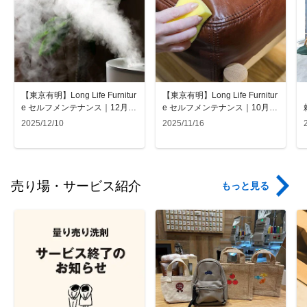
【東京有明】Long Life Furnitur
【東京有明】Long Life Furnitur
e セルフメンテナンス｜12月
e セルフメンテナンス｜10月～
【木製の家具】
11月上旬【皮革ソファ】
2025/12/10
2025/11/16
売り場・サービス紹介
もっと見る