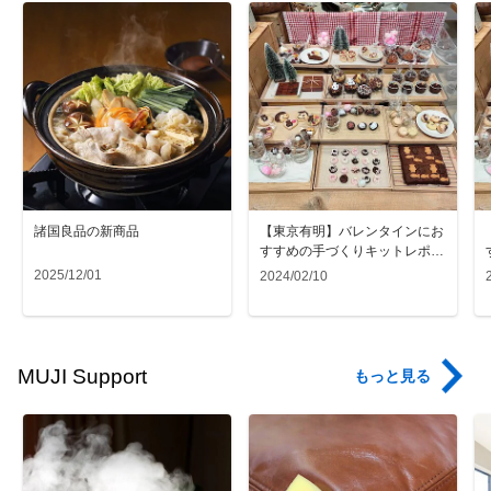
諸国良品の新商品
【東京有明】バレンタインにお
すすめの手づくりキットレポー
ト＃2
2025/12/01
2024/02/10
MUJI Support
もっと見る