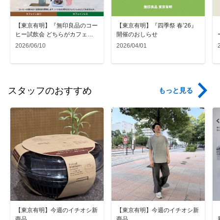
【東京有明】『無印良品のコー
【東京有明】『四季祭 春’26』
ヒー試飲会 どちらがカフェイ
開催のおしらせ
ンレスか当てよう』 開催のお
2026/06/10
2026/04/01
しらせ
スタッフのおすすめ
もっと見る
【東京有明】今週のイチオシ新
【東京有明】今週のイチオシ新
商品
商品