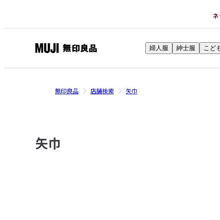
ネ
婦人服
紳士服
こど
無
印
良
無印良品
店舗検索
矢巾
品
ネ
ッ
ト
矢巾
ス
ト
ア