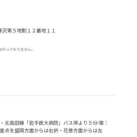
藤沢第５地割１２番地１１
は行っておりません。
・北高田線「岩手医大病院」バス停より５分/車：
差点を盛岡方面からは右折・花巻方面からは左