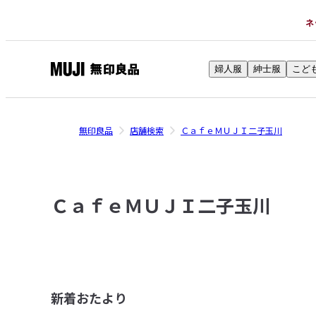
ネ
婦人服
紳士服
こど
無
印
良
無印良品
店舗検索
ＣａｆｅＭＵＪＩ二子玉川
品
ネ
ッ
ト
ＣａｆｅＭＵＪＩ二子玉川
ス
ト
ア
新着おたより