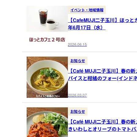
イベント・地域情報
【CafeMUJI二子玉川】ほっ
年6月17日（水）
2026.06.15
お知らせ
【Café MUJI二子玉川】春の
パイスと柑橘のフォー(インド
2026.03.07
お知らせ
【Café MUJI二子玉川】春の
きいわしとオリーブのトマトパ