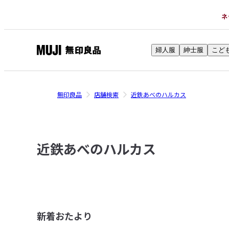
ネ
婦人服
紳士服
こど
無
印
良
無印良品
店舗検索
近鉄あべのハルカス
品
ネ
ッ
ト
近鉄あべのハルカス
ス
ト
ア
新着おたより