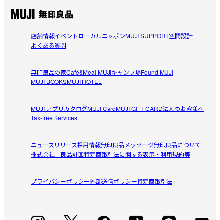
店舗情報
イベント
ローカルニッポン
MUJI SUPPORT
空間設計
よくある質問
無印良品の家
Café&Meal MUJI
キャンプ場
Found MUJI
MUJI BOOKS
MUJI HOTEL
MUJI アプリ
カタログ
MUJI Card
MUJI GIFT CARD
法人のお客様へ
Tax-free Services
ニュースリリース
採用情報
無印良品メッセージ
無印良品について
株式会社 良品計画
特定商取引法に関する表示・利用規約等
プライバシーポリシー
外部送信ポリシー
特定商取引法