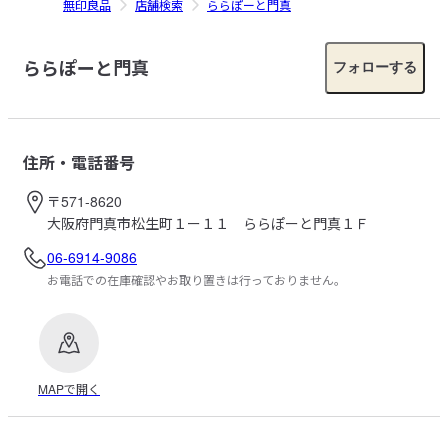
無印良品
店舗検索
ららぽーと門真
ららぽーと門真
フォローする
住所・電話番号
〒571-8620
大阪府門真市松生町１ー１１ ららぽーと門真１Ｆ
06-6914-9086
お電話での在庫確認やお取り置きは行っておりません。
MAPで開く