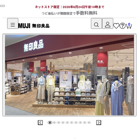
ネットストア限定｜2026年8月24日午前10時まで
手数料無料
つど後払いが期間限定で
0
無
印
良
品
ネ
ッ
ト
ス
ト
ア