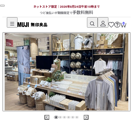
ネットストア限定｜2026年8月24日午前10時まで
手数料無料
つど後払いが期間限定で
0
無
印
良
品
ネ
ッ
ト
ス
ト
ア