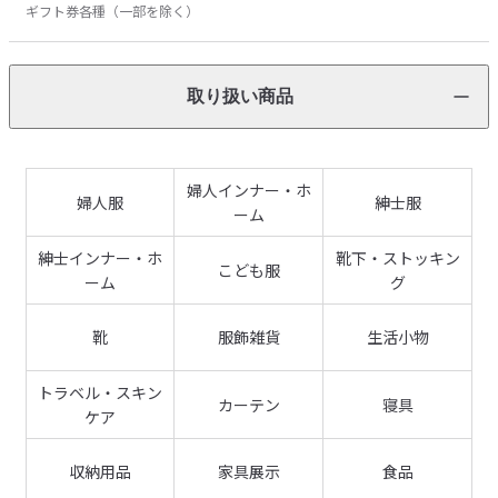
ギフト券各種（一部を除く）
取り扱い商品
婦人インナー・ホ
婦人服
紳士服
ーム
紳士インナー・ホ
靴下・ストッキン
こども服
ーム
グ
靴
服飾雑貨
生活小物
トラベル・スキン
カーテン
寝具
ケア
収納用品
家具展示
食品