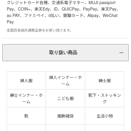
クレジットカード各種、交通系電子マネー、MUJI passport
Pay、COIN+、楽天Edy、iD、QUICPay、PayPay、楽天Pay、
au PAY、ファミペイ、d払い、銀聯カード、Alipay、WeChat
Pay
全国百貨店共通商品券をお使い頂けます。
取り扱い商品
婦人インナー・ホ
婦人服
紳士服
ーム
紳士インナー・ホ
靴下・ストッキン
こども服
ーム
グ
靴
服飾雑貨
生活小物