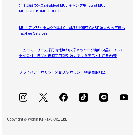
無印良品の家
Café&Meal MUJI
キャンプ場
Found MUJI
MUJI BOOKS
MUJI HOTEL
MUJI アプリ
カタログ
MUJI Card
MUJI GIFT CARD
法人のお客様へ
Tax-free Services
ニュースリリース
採用情報
無印良品メッセージ
無印良品について
株式会社 良品計画
特定商取引法に関する表示・利用規約等
プライバシーポリシー
外部送信ポリシー
特定商取引法
Copyright ©Ryohin Keikaku Co., Ltd.