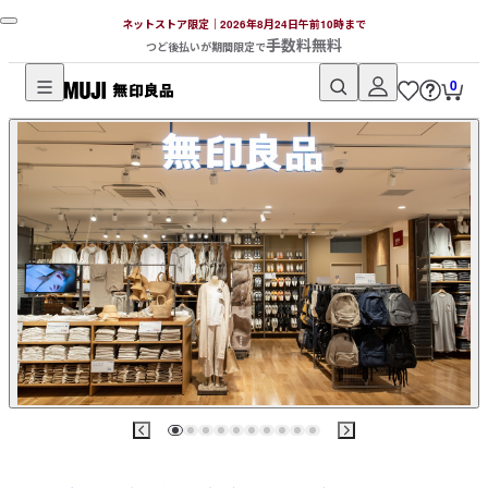
ネットストア限定｜2026年8月24日午前10時まで
手数料無料
つど後払いが期間限定で
0
無
印
良
品
ネ
ッ
ト
ス
ト
ア