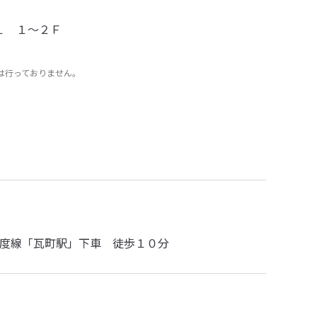
１ １～２Ｆ
は行っておりません。
度線「瓦町駅」下車 徒歩１０分