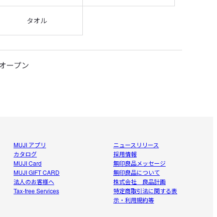
タオル
ルオープン
MUJI アプリ
ニュースリリース
カタログ
採用情報
MUJI Card
無印良品メッセージ
MUJI GIFT CARD
無印良品について
法人のお客様へ
株式会社 良品計画
Tax-free Services
特定商取引法に関する表
示・利用規約等