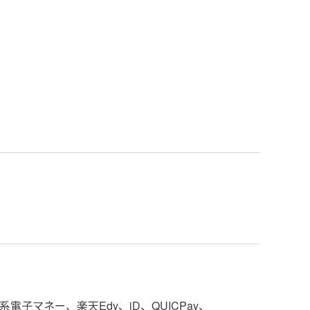
子マネー、楽天Edy、iD、QUICPay、