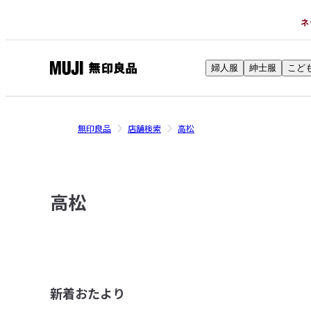
ネ
婦人服
紳士服
こど
無
印
良
無印良品
店舗検索
高松
品
ネ
ッ
ト
高松
ス
ト
ア
新着おたより