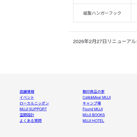
紙製ハンガーフック
2026年2月27日リニューア
店舗情報
無印良品の家
イベント
Café&Meal MUJI
ローカルニッポン
キャンプ場
MUJI SUPPORT
Found MUJI
空間設計
MUJI BOOKS
よくある質問
MUJI HOTEL