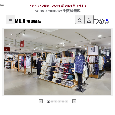
ネットストア限定｜2026年8月24日午前10時まで
手数料無料
つど後払いが期間限定で
0
無
印
良
品
ネ
ッ
ト
ス
ト
ア