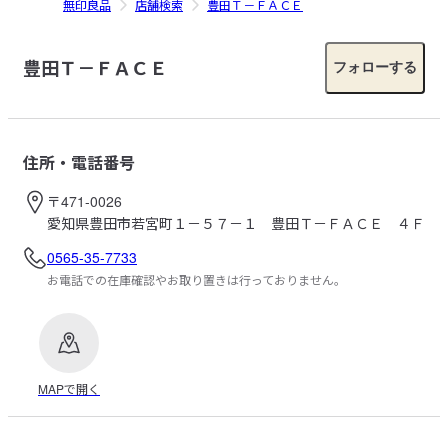
無印良品
店舗検索
豊田Ｔ－ＦＡＣＥ
豊田Ｔ－ＦＡＣＥ
フォローする
住所・電話番号
〒471-0026
愛知県豊田市若宮町１－５７－１ 豊田Ｔ－ＦＡＣＥ ４Ｆ
0565-35-7733
お電話での在庫確認やお取り置きは行っておりません。
MAPで開く