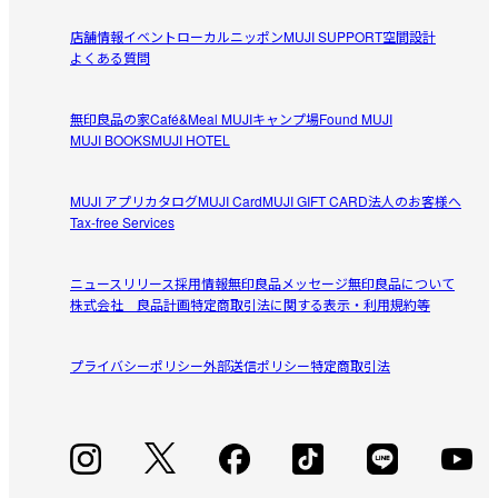
店舗情報
イベント
ローカルニッポン
MUJI SUPPORT
空間設計
よくある質問
無印良品の家
Café&Meal MUJI
キャンプ場
Found MUJI
MUJI BOOKS
MUJI HOTEL
MUJI アプリ
カタログ
MUJI Card
MUJI GIFT CARD
法人のお客様へ
Tax-free Services
ニュースリリース
採用情報
無印良品メッセージ
無印良品について
株式会社 良品計画
特定商取引法に関する表示・利用規約等
プライバシーポリシー
外部送信ポリシー
特定商取引法