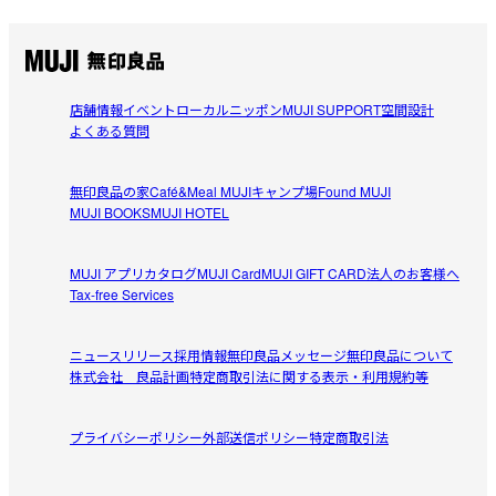
店舗情報
イベント
ローカルニッポン
MUJI SUPPORT
空間設計
よくある質問
無印良品の家
Café&Meal MUJI
キャンプ場
Found MUJI
MUJI BOOKS
MUJI HOTEL
MUJI アプリ
カタログ
MUJI Card
MUJI GIFT CARD
法人のお客様へ
Tax-free Services
ニュースリリース
採用情報
無印良品メッセージ
無印良品について
株式会社 良品計画
特定商取引法に関する表示・利用規約等
プライバシーポリシー
外部送信ポリシー
特定商取引法