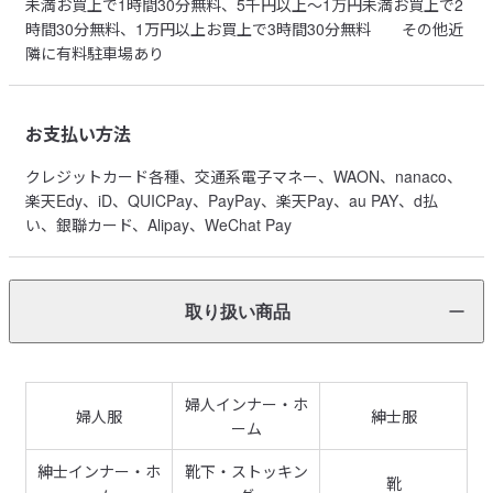
未満お買上で1時間30分無料、5千円以上～1万円未満お買上で2
時間30分無料、1万円以上お買上で3時間30分無料 その他近
隣に有料駐車場あり
お支払い方法
クレジットカード各種、交通系電子マネー、WAON、nanaco、
楽天Edy、iD、QUICPay、PayPay、楽天Pay、au PAY、d払
い、銀聯カード、Alipay、WeChat Pay
取り扱い商品
婦人インナー・ホ
婦人服
紳士服
ーム
紳士インナー・ホ
靴下・ストッキン
靴