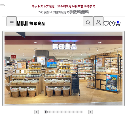
ネットストア限定｜2026年8月24日午前10時まで
手数料無料
つど後払いが期間限定で
0
無
印
良
品
ネ
ッ
ト
ス
ト
ア