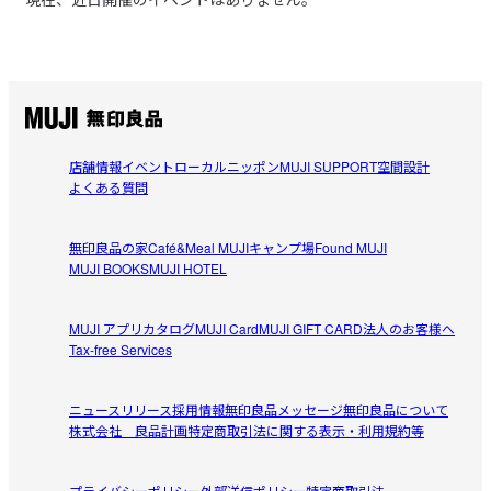
店舗情報
イベント
ローカルニッポン
MUJI SUPPORT
空間設計
よくある質問
無印良品の家
Café&Meal MUJI
キャンプ場
Found MUJI
MUJI BOOKS
MUJI HOTEL
MUJI アプリ
カタログ
MUJI Card
MUJI GIFT CARD
法人のお客様へ
Tax-free Services
ニュースリリース
採用情報
無印良品メッセージ
無印良品について
株式会社 良品計画
特定商取引法に関する表示・利用規約等
プライバシーポリシー
外部送信ポリシー
特定商取引法