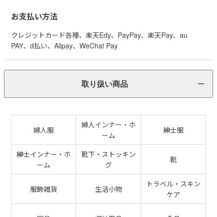
お支払い方法
クレジットカード各種、楽天Edy、PayPay、楽天Pay、au
PAY、d払い、Alipay、WeChat Pay
取り扱い商品
婦人インナー・ホ
婦人服
紳士服
ーム
紳士インナー・ホ
靴下・ストッキン
靴
ーム
グ
トラベル・スキン
服飾雑貨
生活小物
ケア