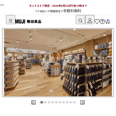
ネットストア限定｜2026年8月24日午前10時まで
手数料無料
つど後払いが期間限定で
0
無
印
良
品
ネ
ッ
ト
ス
ト
ア