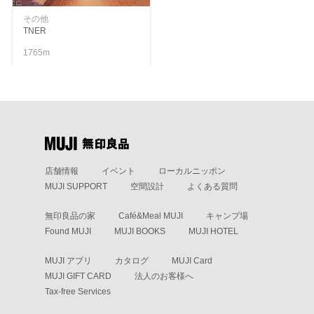
その他
TNER
1765m
店舗情報
イベント
ローカルニッポン
MUJI SUPPORT
空間設計
よくある質問
無印良品の家
Café&Meal MUJI
キャンプ場
Found MUJI
MUJI BOOKS
MUJI HOTEL
MUJI アプリ
カタログ
MUJI Card
MUJI GIFT CARD
法人のお客様へ
Tax-free Services