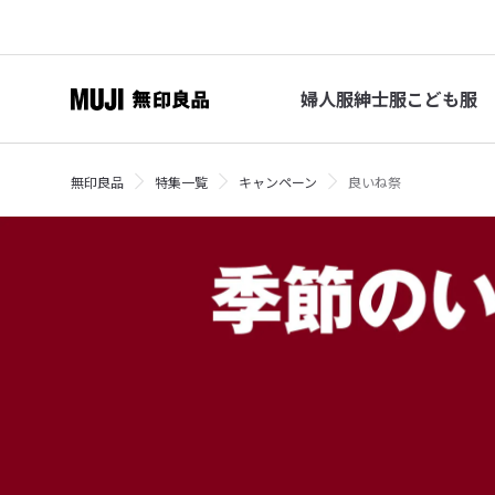
婦人服
紳士服
こども服
無印良品
特集一覧
キャンペーン
良いね祭