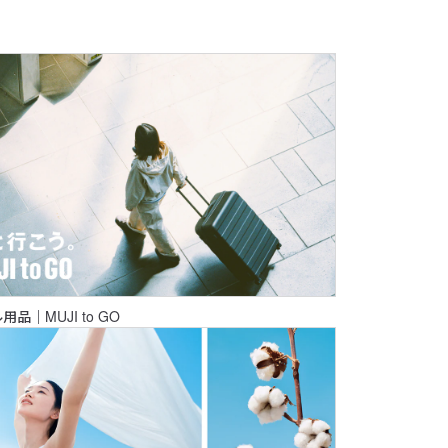
品｜MUJI to GO