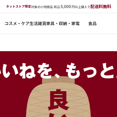
5,000
配送料無料
ネットストア限定
対象の小物商品 税込
円以上購入で
コスメ・ケア
生活雑貨
家具・収納・家電
食品