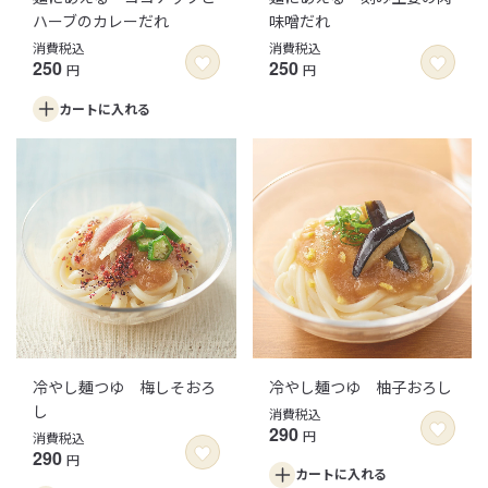
ハーブのカレーだれ
味噌だれ
消費税込
消費税込
250
250
円
円
カートに
入れる
冷やし麺つゆ 梅しそおろ
冷やし麺つゆ 柚子おろし
し
消費税込
290
円
消費税込
290
円
カートに
入れる