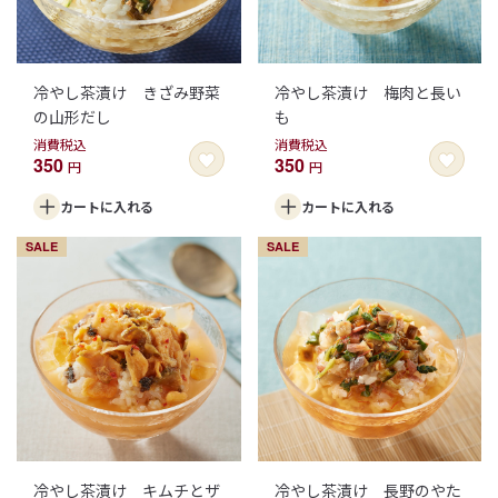
冷やし茶漬け きざみ野菜
冷やし茶漬け 梅肉と長い
の山形だし
も
消費税込
消費税込
350
350
円
円
カートに
入れる
カートに
入れる
SALE
SALE
冷やし茶漬け キムチとザ
冷やし茶漬け 長野のやた