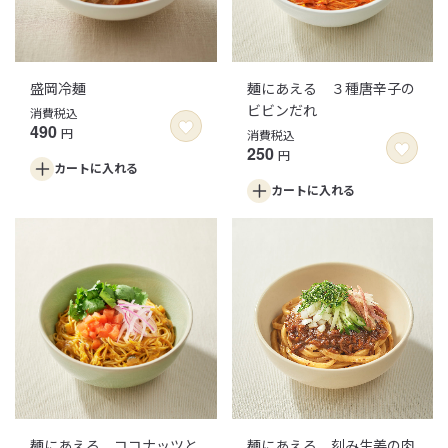
盛岡冷麺
麺にあえる ３種唐辛子の
ビビンだれ
消費税込
490
円
消費税込
250
円
カートに
入れる
カートに
入れる
麺にあえる ココナッツと
麺にあえる 刻み生姜の肉