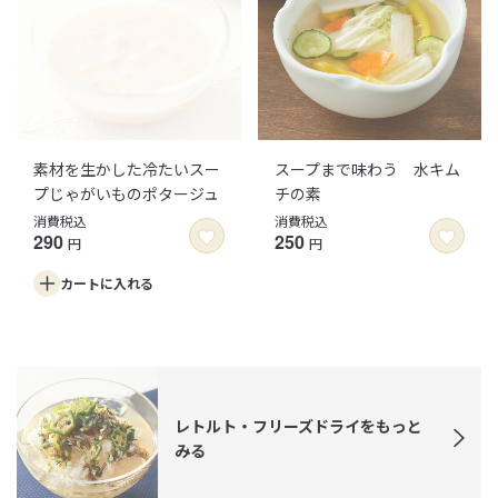
素材を生かした冷たいスー
スープまで味わう 水キム
プじゃがいものポタージュ
チの素
消費税込
消費税込
290
250
円
円
カートに
入れる
レトルト・フリーズドライをもっと
みる