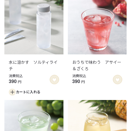
水に溶かす ソルティライ
おうちで味わう アサイー
チ
＆ざくろ
消費税込
消費税込
390
390
円
円
カートに
入れる