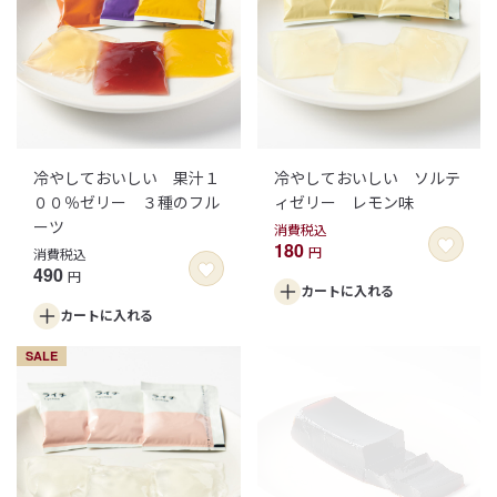
冷やしておいしい 果汁１
冷やしておいしい ソルテ
００％ゼリー ３種のフル
ィゼリー レモン味
ーツ
消費税込
180
円
消費税込
490
円
カートに
入れる
カートに
入れる
SALE