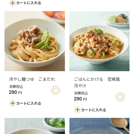
カートに
入れる
冷やし麺つゆ ごまだれ
ごはんにかける 宮崎風
冷や汁
消費税込
290
円
消費税込
290
円
カートに
入れる
カートに
入れる