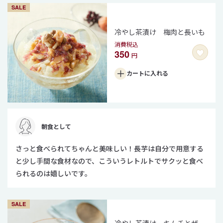
SALE
冷やし茶漬け 梅肉と長いも
消費税込
350
円
カートに
入れる
朝食として
さっと食べられてちゃんと美味しい！長芋は自分で用意する
と少し手間な食材なので、こういうレトルトでサクッと食べ
られるのは嬉しいです。
SALE
冷やし茶漬け キムチとザー