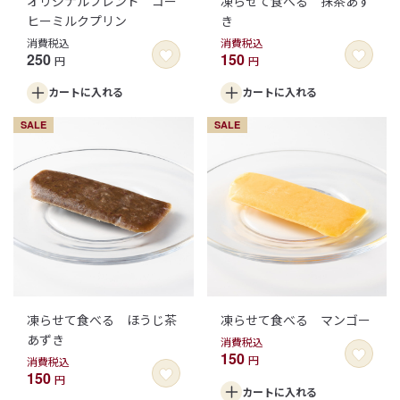
オリジナルブレンド コー
凍らせて食べる 抹茶あず
ヒーミルクプリン
き
消費税込
消費税込
250
150
円
円
カートに
入れる
カートに
入れる
SALE
SALE
凍らせて食べる ほうじ茶
凍らせて食べる マンゴー
あずき
消費税込
150
円
消費税込
150
円
カートに
入れる