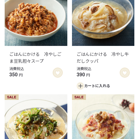
ごはんにかける 冷やしご
ごはんにかける 冷やし牛
ま豆乳担々スープ
だしクッパ
消費税込
消費税込
350
390
円
円
カートに
入れる
SALE
SALE