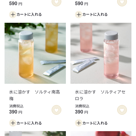
590
590
円
円
カートに
入れる
カートに
入れる
水に溶かす ソルティ南高
水に溶かす ソルティアセ
梅
ロラ
消費税込
消費税込
390
390
円
円
カートに
入れる
カートに
入れる