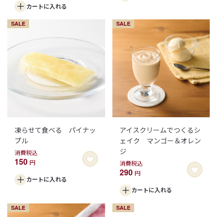
カートに
入れる
SALE
SALE
凍らせて食べる パイナッ
アイスクリームでつくるシ
プル
ェイク マンゴー＆オレン
ジ
消費税込
150
円
消費税込
290
円
カートに
入れる
カートに
入れる
SALE
SALE