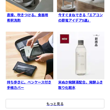
直接、吹きつける。食器用
今すぐまねできる「エアコン
希釈洗剤
の節電アイデア5選」
持ち歩きに。ペンケース付き
米ぬか発酵液配合。発酵ふき
手帳カバー
取り化粧水
もっと見る