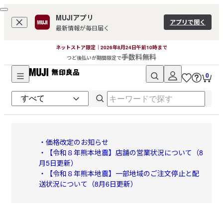
MUJIアプリ
アプリで開く
最新情報が毎日届く
ネットストア限定｜2026年8月24日午前10時まで
手数料無料
つど後払いが期間限定で
0
無
印
良
・価格改定のお知らせ
・【令和８年熊本地震】店舗の営業状況について（8
品
月5日更新）
・【令和８年熊本地震】一部地域のご注文停止と配
送状況について（8月6日更新）
ネ
ッ