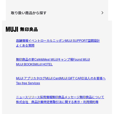
取り扱い商品から探す
店舗情報
イベント
ローカルニッポン
MUJI SUPPORT
空間設計
よくある質問
無印良品の家
Café&Meal MUJI
キャンプ場
Found MUJI
MUJI BOOKS
MUJI HOTEL
MUJI アプリ
カタログ
MUJI Card
MUJI GIFT CARD
法人のお客様へ
Tax-free Services
ニュースリリース
採用情報
無印良品メッセージ
無印良品について
株式会社 良品計画
特定商取引法に関する表示・利用規約等