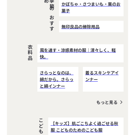
め
季
節
の
お
す
す
かぼちゃ・さつまいも・栗のお
菓子
無印良品の掃除用品
衣料品
風を通す・涼感素材の服｜清々しく、軽
快。
さらっとなのは、
着るスキンケアイ
綿だから。さらっ
ンナー
と綿インナー
もっと見る
【キッズ】肌ごこちよく過ごせる秋
服 こどものためのこども服