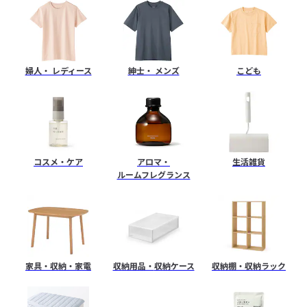
ト
ス
婦人・ レディース
紳士・ メンズ
こども
ト
ア
コスメ・ケア
アロマ・
生活雑貨
ルームフレグランス
家具・収納・家電
収納用品・
収納ケース
収納棚・
収納ラック