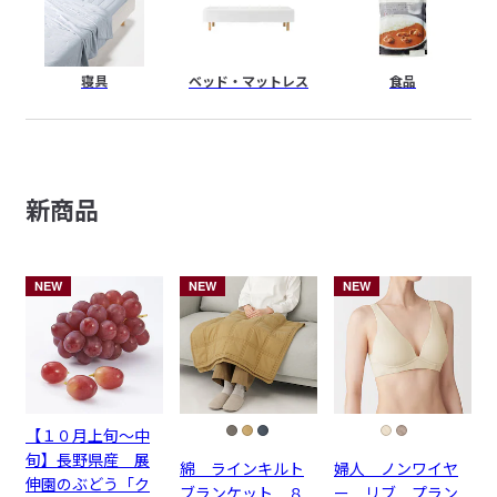
寝具
ベッド・
マットレス
食品
新商品
NEW
NEW
NEW
【１０月上旬～中
旬】長野県産 展
綿 ラインキルト
婦人 ノンワイヤ
伸園のぶどう「ク
ブランケット ８
ー リブ プラン