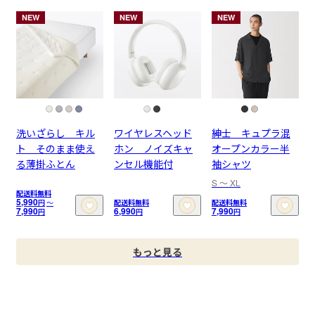
NEW
NEW
NEW
洗いざらし キル
ワイヤレスヘッド
紳士 キュプラ混
ト そのまま使え
ホン ノイズキャ
オープンカラー半
る薄掛ふとん
ンセル機能付
袖シャツ
S 〜 XL
配送料無料
5,990
円
〜
配送料無料
配送料無料
7,990
6,990
7,990
円
円
円
もっと見る