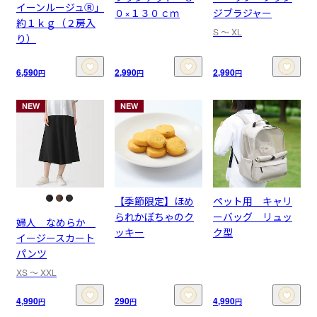
イーンルージュⓇ」
０×１３０ｃｍ
ジブラジャー
約１ｋｇ（２房入
S 〜 XL
り）
6,590
2,990
2,990
円
円
円
NEW
NEW
【季節限定】ほめ
ペット用 キャリ
られかぼちゃのク
ーバッグ リュッ
婦人 なめらか
ッキー
ク型
イージースカート
パンツ
XS 〜 XXL
4,990
290
4,990
円
円
円