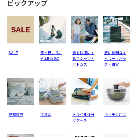
ピックアップ
SALE
旅と行こう。
夏を快適にす
旅に便利なキ
MUJI to GO
るＴシャツ・
ャリー・バッ
ボトムス
グ・雑貨
夏物寝具
タオル
トラベル仕分
キッチン用品
けケース