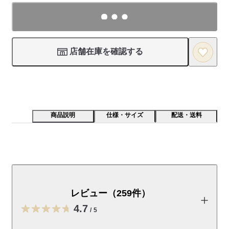
店舗在庫を確認する
商品説明
仕様・サイズ
配送・送料
履き口部分の締め付け感を減らすため、素材や仕様を工
夫しました。綿はアフリカの自然が育てました。
レビュー（259件）
・対象商品 ３点購入で９９０円
※紳士・婦人の組合せでも割引となります。

4.7
/
5
※３足単位でのご購入で割引となります。
