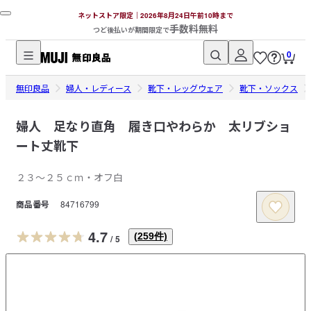
ネットストア限定｜2026年8月24日午前10時まで
手数料無料
つど後払いが期間限定で
0
無
無印良品
印
婦人・レディース
靴下・レッグウェア
靴下・ソックス
良
品
婦人 足なり直角 履き口やわらか 太リブショ
ネ
ート丈靴下
ッ
ト
２３～２５ｃｍ・オフ白
ス
商品番号
84716799
ト
ア
4.7
(
259
件)
/
5