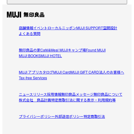
※他の割引との併用はできません。

レビューを投稿する
【素材】

一般的なものよりも細いストレッチ糸を使用し、締め付けを軽
減しています。靴との摩擦で傷みにくいよう、靴下の内側に少
店舗情報
イベント
ローカルニッポン
MUJI SUPPORT
空間設計
のの
し太めの糸を使うことで補強しています。

よくある質問
2026/08/09
【仕様】

無印良品の家
Café&Meal MUJI
キャンプ場
Found MUJI
厚み：やや厚手

何度もリピートしています
MUJI BOOKS
MUJI HOTEL
フィット感：ふつう

何度も何度もこの靴下を購入していますがそれくらいお気
補強：全体（太めの裏糸を使用し、全体的に強度を少し高めて
参考になった（0人）
に入りです。夏は少し暑いかもですが生地がしっかりして
いる）

MUJI アプリ
カタログ
MUJI Card
MUJI GIFT CARD
法人のお客様へ
いるので型崩れしにくいです。
Tax-free Services
消臭：なし

ny_0ixy
2026/08/01
【おすすめポイント】

ニュースリリース
採用情報
無印良品メッセージ
無印良品について
ざっくりとした少し肉厚な生地感ながら、カジュアルすぎない
株式会社 良品計画
特定商取引法に関する表示・利用規約等
ズレるストレスがない
よう仕上げました。はき口の締め付けないよう糸使いを工夫し
かかとがフィットしてズレにくく、たくさん歩くときにも
ているので、はき心地がやわらかです。さまざまな足の大きさ
プライバシーポリシー
参考になった（0人）
外部送信ポリシー
特定商取引法
靴の中でずれる心配がなくて安心できます。
に対応できるよう、３サイズ展開しています。
まめ
受取手段
店舗受け取り可・コンビニ受け取り可