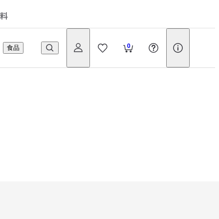
料
0
食品