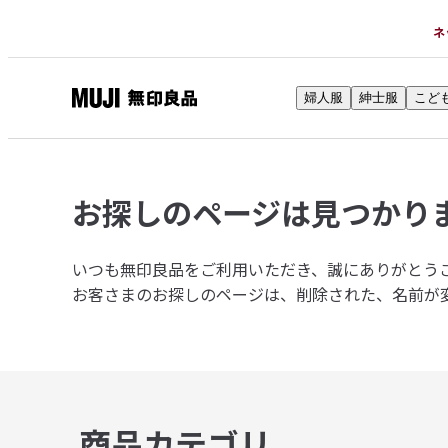
ネ
婦人服
紳士服
こど
無
印
良
品
お探しのページは
見つかり
ネ
ッ
ト
いつも無印良品をご利用いただき、誠にありがとう
ス
お客さまのお探しのページは、削除された、名前が
ト
ア
商品カテゴリ