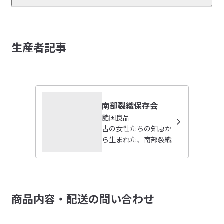
■販売期間：常時販売

　※クレジットカードのみ（代引き、その他不可）購入いただけ
商品の使い方やレビューの投稿をお待ちしております。
ます。

レビューを投稿する
生産者記事
受取手段
店舗受け取り不可・コンビニ受け取り不可
閉じる
南部裂織保存会
諸国良品
古の女性たちの知恵か
ら生まれた、南部裂織
商品内容・配送の問い合わせ