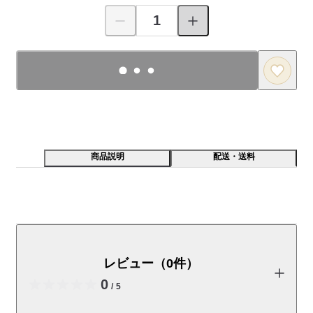
商品説明
配送・送料
青森県の伝統工芸品である「南部裂織（さきおり）」の
ポーチ。裂織は、眠っている布や不用になった布を裂い
て織ったものです。底が広いので自立し、使うほどにや
レビュー（0件）
わらかな風合いになります。バッグの中の整理などにご
0
利用ください。
/
5