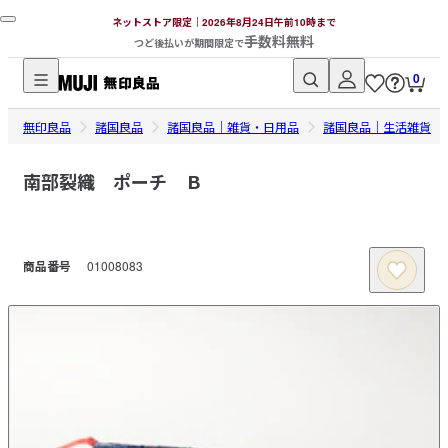
ネットストア限定｜2026年8月24日午前10時まで
手数料無料
つど後払いが期間限定で
0
無
無印良品
印
諸国良品
諸国良品｜雑貨・日用品
諸国良品｜生活雑貨
良
品
南部裂織 ポーチ Ｂ
ネ
ッ
ト
商品番号
01008083
ス
ト
ア