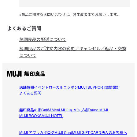
※商品に関するお問い合わせは、各生産者までお願いします。
よくあるご質問
諸国良品の配送について
諸国良品のご注文内容の変更／キャンセル／返品・交換
について
店舗情報
イベント
ローカルニッポン
MUJI SUPPORT
空間設計
よくある質問
無印良品の家
Café&Meal MUJI
キャンプ場
Found MUJI
MUJI BOOKS
MUJI HOTEL
MUJI アプリ
カタログ
MUJI Card
MUJI GIFT CARD
法人のお客様へ