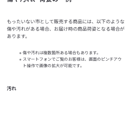
通常商品は消費税込
19900
円で販売しています
通常販売商品を見る
中古品：傷・汚れあり
もったいない市として販売する商品には、以下のような
傷や汚れがある場合、お届け時の商品荷姿となる場合が
お客さまが使用した商品を引き取りしたものです。傷や汚れはありま
あります。
すが使用に問題はありません。消耗したパーツは一部交換していま
す。
傷や汚れは複数箇所ある場合もあります。
もったいない市の商品について
スマートフォンでご覧のお客様は、画面のピンチアウ
・返品・キャンセル・交換は一切承りできません。
ト操作で画像の拡大が可能です。
・商品画像はサンプル画像です。実際の商品状態とは異なりま
す。
・【中古品】表示の商品は一般のお客様が使用していた中古の
汚れ
商品です。商品は機能検品を行っておりますが、傷・汚れ・使
用感などがあります。
・【新古品】表示の商品はお客様へお届けできなかった商品や
搬入できずに返品となった商品、出荷したが開封および設置後
に返品された商品です。商品は再度の検品を行っております
が、小さな傷やへこみ、汚れ、木目の不揃いなどがあります。
・商品は傷やへこみ、汚れ、木目の不揃いなどがあります。