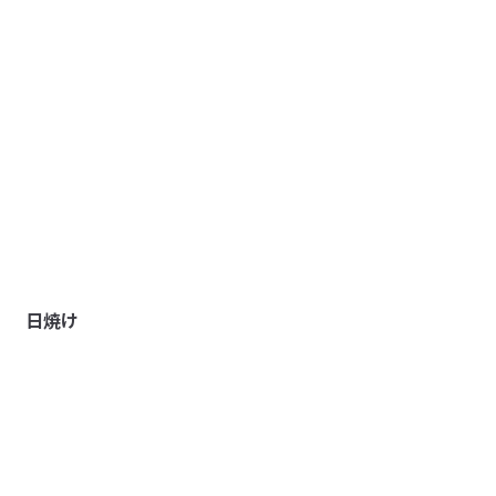
組立説明書
（PDF：5.7MB）
受取手段
店舗受け取り不可・コンビニ受け取り不可
日焼け