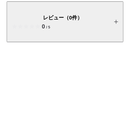
ルなパイン材の組み立て式ベッドです。「ドッコ式」と
呼ばれる組み立て方法で、差し込むだけで組み立てられ
レビュー（0件）
る簡単な構造です。使い込むほどに味わいが出る、経年
0
変化が楽しめるベッドです。　通常商品番号
/
5
4550583435240
こちらの商品はエレベーターや階段での搬入が大変困難な商品
商品の使い方やレビューの投稿をお待ちしております。
となります。必ず搬入経路をご確認のうえご購入ください。お
部屋に搬入できずに返品される場合、配送料はお客様負担とな
レビューを投稿する
ります。
「搬入スペースシミュレーター」
梱包サイズ
1/3：100.5×91×6ｃｍ 8.5ｋｇ
閉じる
2/3：202×14×7.5ｃｍ 9.5ｋｇ
3/3：94×16×13.5ｃｍ 10ｋｇ
大型商品の搬入について>>
ページ下部の傷・汚れ、荷姿のー例を必ずご確認ください。