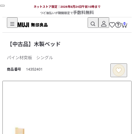
ネットストア限定｜2026年8月24日午前10時まで
手数料無料
つど後払いが期間限定で
0
無
印
【中古品】木製ベッド
良
品
パイン材突板 シングル
ネ
ッ
商品番号
14352401
ト
ス
ト
ア