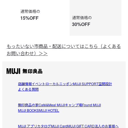
価格
通常価格の
価格
15%OFF
通常価格の
30%OFF
もったいない市商品・配送についてはこちら（よくある
お問い合わせ）＞＞
店舗情報
イベント
ローカルニッポン
MUJI SUPPORT
空間設計
よくある質問
無印良品の家
Café&Meal MUJI
キャンプ場
Found MUJI
MUJI BOOKS
MUJI HOTEL
MUJI アプリ
カタログ
MUJI Card
MUJI GIFT CARD
法人のお客様へ