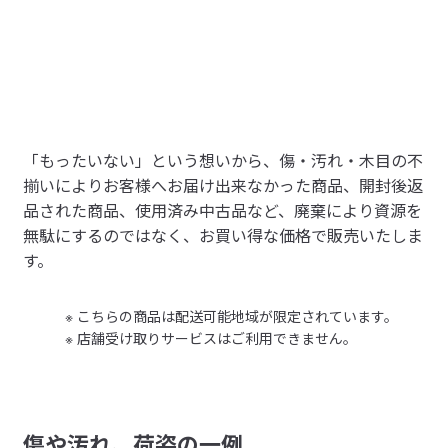
※敷きふとんはご使用できません。ベッド用マットレスをご使用
ください。
　マットレスは別売りです　
木製ベッドの仕様変更をいたしました。
①床板の形状変更
床板（すのこ部分）の形状を変更することでベッド全体の重さ
「もったいない」という想いから、傷・汚れ・木目の不
を軽くしました。
揃いによりお客様へお届け出来なかった商品、開封後返
②ヘッドボード横板（最下段）の高さ変更
品された商品、使用済み中古品など、廃棄により資源を
新旧で床板の高さは同じです。また、ヘッドボード高さも同じ
無駄にするのではなく、お買い得な価格で販売いたしま
なので新旧並べて使用も可能です。
す。
③センターバー設置サイズの変更
移動について
こちらの商品は配送可能地域が限定されています。
組み立てたベッドを移動する際は、床板をはずし、必ずヘッド
店舗受け取りサービスはご利用できません。
ボード及びフットボードに両手を掛け大人２人以上で同時に持
ち上げて運んでください。
サイドレールを持ったり、１人でヘッドボードを持って引きず
ったりするとケガや製品が破損する原因となります。
傷や汚れ、荷姿の一例