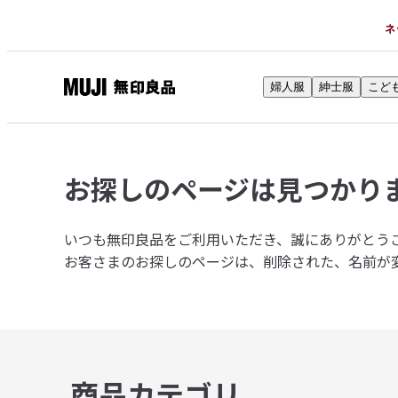
ネ
婦人服
紳士服
こど
無
印
良
品
お探しのページは
見つかり
ネ
ッ
ト
いつも無印良品をご利用いただき、誠にありがとう
ス
お客さまのお探しのページは、削除された、名前が
ト
ア
商品カテゴリ