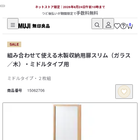
ネットストア限定｜2026年8月24日午前10時まで
手数料無料
つど後払いが期間限定で
0
無
印
SALE
良
組み合わせて使える木製収納用扉スリム（ガラス
品
／木）・ミドルタイプ用
ネ
ッ
ミドルタイプ・２枚組
ト
ス
商品番号
15062706
ト
ア