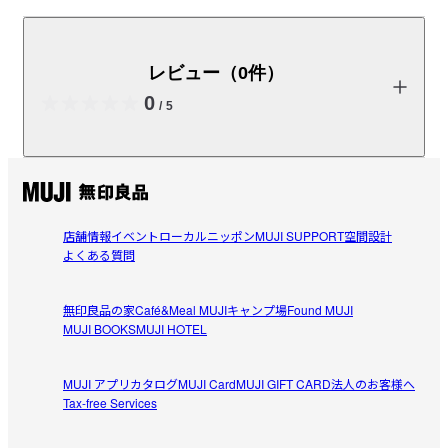
ご要望の多かったガラス・木扉の組み合わせセットで
す。上はガラス扉、下は木扉です。食器棚用としてお使
いください。
レビュー（0件）
※組み合わせて使える木製収納・本体の販売は終了いたしまし
0
/
5
た。

「
※組み合わせて使える木製収納・本体・ミドルタイプ・スリ
ム・奥行２１ｃｍ・タモ材
」販売終了

商品の使い方やレビューの投稿をお待ちしております。
「
※組み合わせて使える木製収納・本体・ミドルタイプ・スリ
ム・奥行４０ｃｍ・タモ材
」販売終了
レビューを投稿する
店舗情報
イベント
ローカルニッポン
MUJI SUPPORT
空間設計
よくある質問
※こちらの商品は、木目や色味の指定ができません。「
木製商品
につき個体差
」がございます。予めご了承ください。

無印良品の家
Café&Meal MUJI
キャンプ場
Found MUJI
MUJI BOOKS
MUJI HOTEL
閉じる
【重要】取付依頼（有料）は承りできません。

※ご自身で取付をお願いしております。
MUJI アプリ
カタログ
MUJI Card
MUJI GIFT CARD
法人のお客様へ
Tax-free Services
取扱説明書
（PDF：1MB）