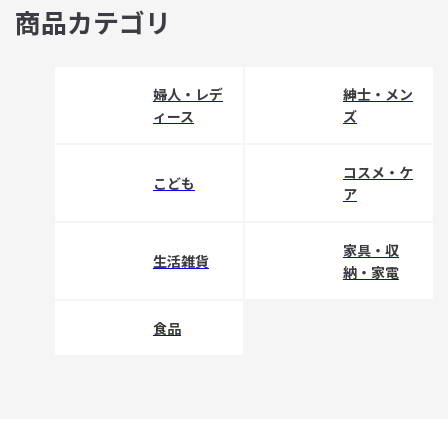
商品カテゴリ
婦人・レデ
紳士・メン
ィース
ズ
コスメ・ケ
こども
ア
家具・収
生活雑貨
納・家電
食品