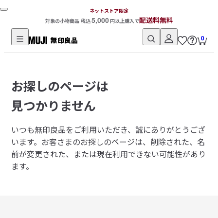
ネットストア限定
5,000
配送料無料
対象の小物商品 税込
円以上購入で
0
無
印
良
お探しのページは
品
ネ
見つかりません
ッ
ト
いつも無印良品をご利用いただき、誠にありがとうござ
ス
います。
お客さまのお探しのページは、削除された、名
ト
前が変更された、または現在利用できない可能性があり
ア
ます。