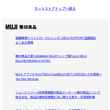
ネットストアトップへ戻る
店舗情報
イベント
ローカルニッポン
MUJI SUPPORT
空間設計
よくある質問
無印良品の家
Café&Meal MUJI
キャンプ場
Found MUJI
MUJI BOOKS
MUJI HOTEL
MUJI アプリ
カタログ
MUJI Card
MUJI GIFT CARD
法人のお客様へ
Tax-free Services
ニュースリリース
採用情報
無印良品メッセージ
無印良品について
株式会社 良品計画
特定商取引法に関する表示・利用規約等