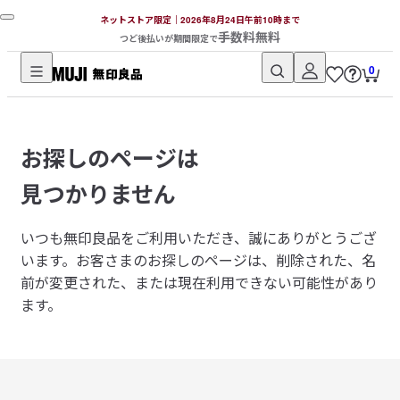
ネットストア限定｜2026年8月24日午前10時まで
手数料無料
つど後払いが期間限定で
0
無
印
良
お探しのページは
品
ネ
見つかりません
ッ
ト
いつも無印良品をご利用いただき、誠にありがとうござ
ス
います。
お客さまのお探しのページは、削除された、名
ト
前が変更された、または現在利用できない可能性があり
ア
ます。