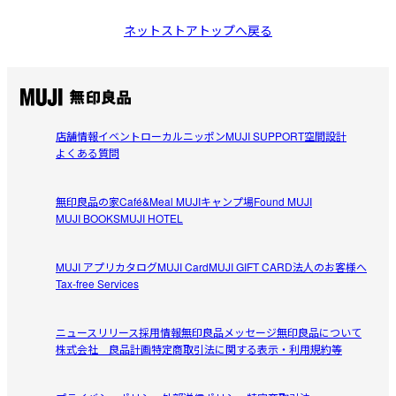
ネットストアトップへ戻る
店舗情報
イベント
ローカルニッポン
MUJI SUPPORT
空間設計
よくある質問
無印良品の家
Café&Meal MUJI
キャンプ場
Found MUJI
MUJI BOOKS
MUJI HOTEL
MUJI アプリ
カタログ
MUJI Card
MUJI GIFT CARD
法人のお客様へ
Tax-free Services
ニュースリリース
採用情報
無印良品メッセージ
無印良品について
株式会社 良品計画
特定商取引法に関する表示・利用規約等