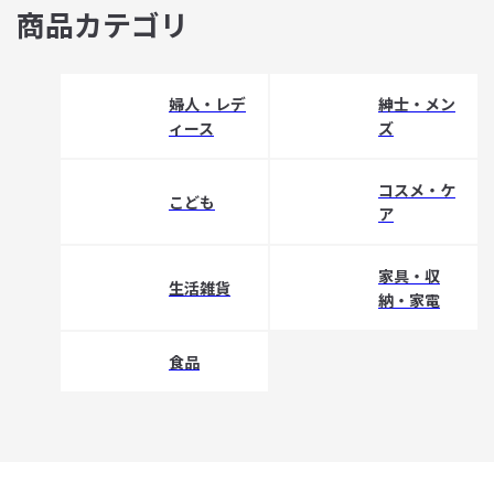
商品カテゴリ
婦人・レデ
紳士・メン
ィース
ズ
コスメ・ケ
こども
ア
家具・収
生活雑貨
納・家電
食品