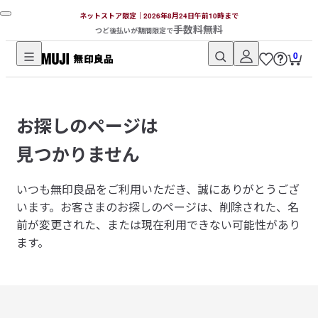
ネットストア限定｜2026年8月24日午前10時まで
手数料無料
つど後払いが期間限定で
0
無
印
良
お探しのページは
品
ネ
見つかりません
ッ
ト
いつも無印良品をご利用いただき、誠にありがとうござ
ス
います。
お客さまのお探しのページは、削除された、名
ト
前が変更された、または現在利用できない可能性があり
ア
ます。