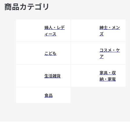
商品カテゴリ
婦人・レデ
紳士・メン
ィース
ズ
コスメ・ケ
こども
ア
家具・収
生活雑貨
納・家電
食品