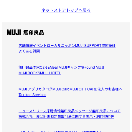
ネットストアトップへ戻る
店舗情報
イベント
ローカルニッポン
MUJI SUPPORT
空間設計
よくある質問
無印良品の家
Café&Meal MUJI
キャンプ場
Found MUJI
MUJI BOOKS
MUJI HOTEL
MUJI アプリ
カタログ
MUJI Card
MUJI GIFT CARD
法人のお客様へ
Tax-free Services
ニュースリリース
採用情報
無印良品メッセージ
無印良品について
株式会社 良品計画
特定商取引法に関する表示・利用規約等