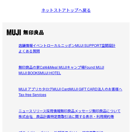
ネットストアトップへ戻る
店舗情報
イベント
ローカルニッポン
MUJI SUPPORT
空間設計
よくある質問
無印良品の家
Café&Meal MUJI
キャンプ場
Found MUJI
MUJI BOOKS
MUJI HOTEL
MUJI アプリ
カタログ
MUJI Card
MUJI GIFT CARD
法人のお客様へ
Tax-free Services
ニュースリリース
採用情報
無印良品メッセージ
無印良品について
株式会社 良品計画
特定商取引法に関する表示・利用規約等