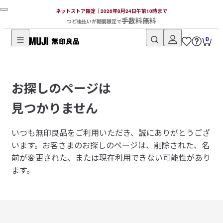
ネットストア限定｜2026年8月24日午前10時まで
手数料無料
つど後払いが期間限定で
0
無
印
良
お探しのページは
品
ネ
見つかりません
ッ
ト
いつも無印良品をご利用いただき、誠にありがとうござ
ス
います。
お客さまのお探しのページは、削除された、名
ト
前が変更された、または現在利用できない可能性があり
ア
ます。