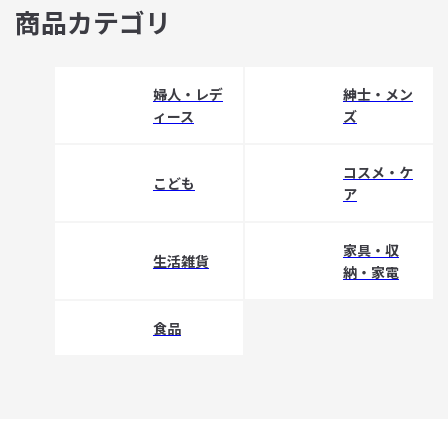
商品カテゴリ
婦人・レデ
紳士・メン
ィース
ズ
コスメ・ケ
こども
ア
家具・収
生活雑貨
納・家電
食品