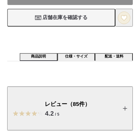
店舗在庫を確認する
商品説明
仕様・サイズ
配送・送料
カートリッジは（１５－１３９０４０）アルミ丸軸万年
筆用インクカートリッジ・黒２本入りが対応しておりま
す。キャップ装着時：全長約１３．７ｃｍ、太さ直径約
レビュー（85件）
１ｃｍ、重量約２０ｇ　ペン先は03_細字(F:_ファイン)
4.2
です。
/
5
取扱説明書
（PDF：0MB）
レビューを投稿する