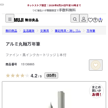
ネットストア限定｜2026年8月24日午前10時まで
手数料無料
つど後払いが期間限定で
0
無
無印良品
印
生活雑貨
文房具
筆記用具・消しゴム
万年筆
良
品
アルミ丸軸万年筆
ネ
ファイン・黒インクカートリッジ１本付
ッ
ト
商品番号
15136865
ス
ト
4.2
(
85
件)
/
5
ア