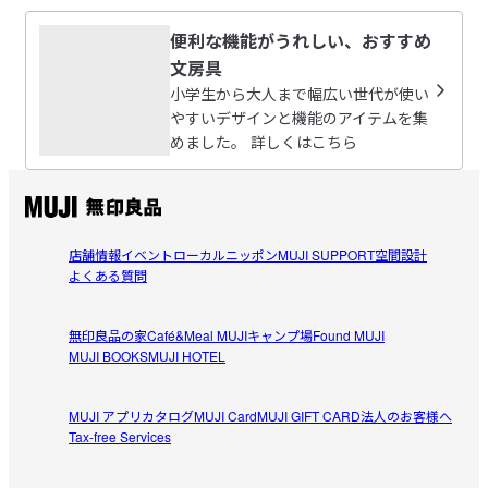
取扱説明書
（PDF：0.1MB）
便利な機能がうれしい、おすすめ
やすぼう
文房具
受取手段
店舗受け取り可・コンビニ受け取り可
2026/06/29
小学生から大人まで幅広い世代が使い
やすいデザインと機能のアイテムを集
めました。 詳しくはこちら
万年筆、最初の一本
万年筆としてはとてもリーズナブルで、普段使いしやすい
参考になった（1人）
のではと思います。使い心地もとても書きやすいです。た
だ、私も今まで他の万年筆を使ったことがないので分から
櫻子
ないですが、インクが速乾性ではないので、書いてすぐノ
店舗情報
イベント
ローカルニッポン
MUJI SUPPORT
空間設計
2026/06/18
よくある質問
ートを閉じるととなりのページに字が移ってしまうことが
あり、気を付けないとなと、思います。
大人が使ってもおかしくない万年筆
無印良品の家
Café&Meal MUJI
キャンプ場
Found MUJI
文房具会社の万年筆だと予算が足りなくて、でも無印さん
MUJI BOOKS
MUJI HOTEL
参考になった（0人）
のプチプライスの万年筆よりもう少し大人感が欲しいなと
感じこちらを購入。

MUJI アプリ
カタログ
MUJI Card
MUJI GIFT CARD
法人のお客様へ
ゆう
結果、日記を書く時自分に対しての自己満足感が上がりま
Tax-free Services
2026/05/10
した。ペン先のデザインがなんともレトロで可愛くて何よ