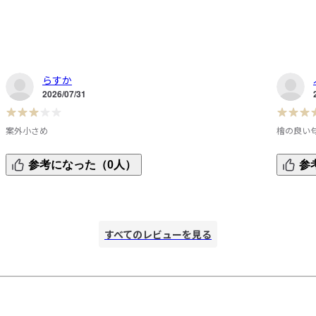
らすか
2026/07/31
案外小さめ
檜の良い
に
大という割に小さめ。悪くはないが、もう少し長さがある方
健康安全
参考になった（0人）
参
が使い勝手が良かったかな。素材や軽さは悪くない。
檜の良い
以前のプ
早くこち
すべてのレビューを見る