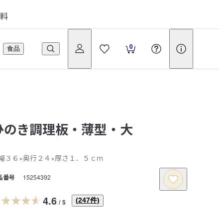
料
0
食品
ひのき調理板・薄型・大
幅３６×奥行２４×厚さ１．５ｃｍ
品番号
15254392
4.6
(
247
件)
/
5