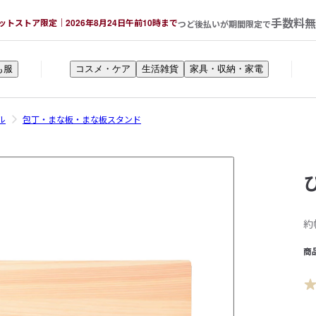
手数料無
ットストア限定｜2026年8月24日午前10時まで
つど後払いが期間限定で
も服
コスメ・ケア
生活雑貨
家具・収納・家電
ル
包丁・まな板・まな板スタンド
約
商