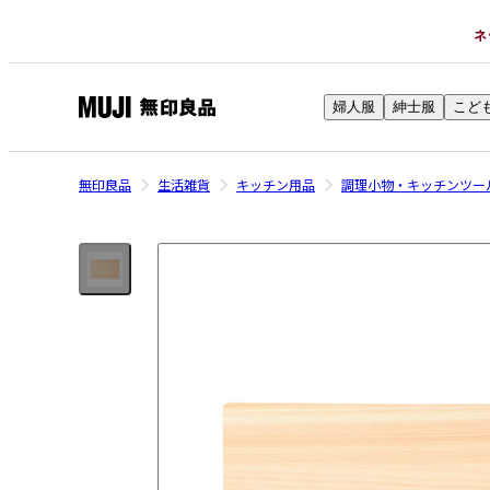
ネ
婦人服
紳士服
こど
無
印
良
無印良品
生活雑貨
キッチン用品
調理小物・キッチンツー
品
ネ
ッ
ト
ス
ト
ア