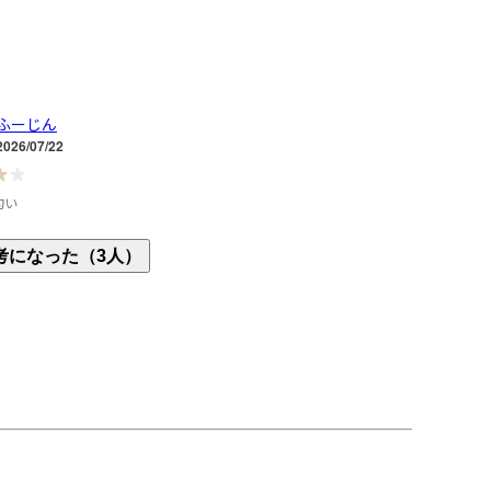
ふーじん
2026/07/22
匂い
の為、購入。

考になった（3人）
匂い。

ラスチック製のまな板より断然良い。

らにすれば良かった。