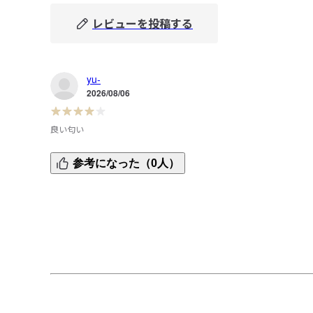
レビューを投稿する
yu-
2026/08/06
良い匂い
初めてのひのき調理板。プラスチックまな板開封した途端
参考になった（0人）
ひのきのいい匂い。