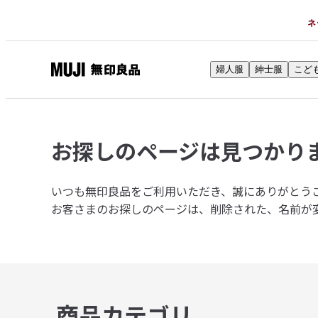
ネ
婦人服
紳士服
こど
無
印
良
品
お探しのページは
見つかり
ネ
ッ
ト
いつも無印良品をご利用いただき、誠にありがとう
ス
お客さまのお探しのページは、削除された、名前が
ト
ア
商品カテゴリ