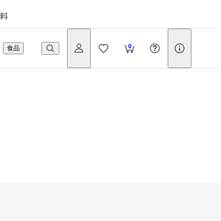
料
0
食品