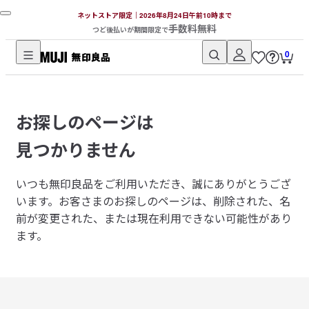
ネットストア限定｜2026年8月24日午前10時まで
手数料無料
つど後払いが期間限定で
0
無
印
良
お探しのページは
品
ネ
見つかりません
ッ
ト
いつも無印良品をご利用いただき、誠にありがとうござ
ス
います。
お客さまのお探しのページは、削除された、名
ト
前が変更された、または現在利用できない可能性があり
ア
ます。