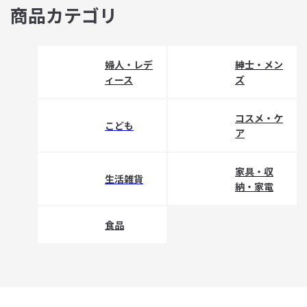
商品カテゴリ
婦人・レデ
紳士・メン
ィース
ズ
コスメ・ケ
こども
ア
家具・収
生活雑貨
納・家電
食品