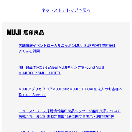
ネットストアトップへ戻る
店舗情報
イベント
ローカルニッポン
MUJI SUPPORT
空間設計
よくある質問
無印良品の家
Café&Meal MUJI
キャンプ場
Found MUJI
MUJI BOOKS
MUJI HOTEL
MUJI アプリ
カタログ
MUJI Card
MUJI GIFT CARD
法人のお客様へ
Tax-free Services
ニュースリリース
採用情報
無印良品メッセージ
無印良品について
株式会社 良品計画
特定商取引法に関する表示・利用規約等