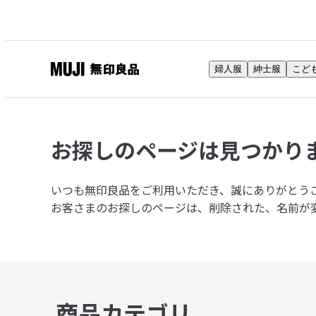
婦人服
紳士服
こど
無
印
良
品
お探しのページは
見つかり
ネ
ッ
ト
いつも無印良品をご利用いただき、誠にありがとう
ス
お客さまのお探しのページは、削除された、名前が
ト
ア
商品カテゴリ