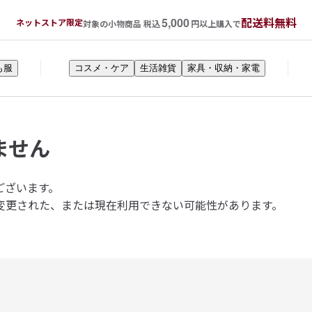
5,000
配送料無料
ネットストア限定
対象の小物商品 税込
円以上購入で
も服
コスメ・ケア
生活雑貨
家具・収納・家電
ません
ございます。
変更された、または現在利用できない可能性があります。