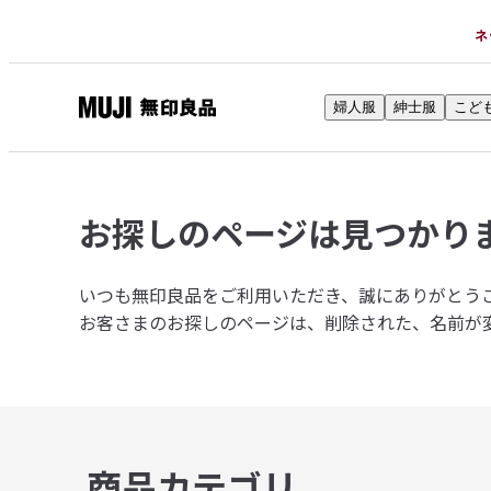
ネ
婦人服
紳士服
こど
無
印
良
品
お探しのページは
見つかり
ネ
ッ
ト
いつも無印良品をご利用いただき、誠にありがとう
ス
お客さまのお探しのページは、削除された、名前が
ト
ア
商品カテゴリ