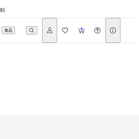
料
0
食品