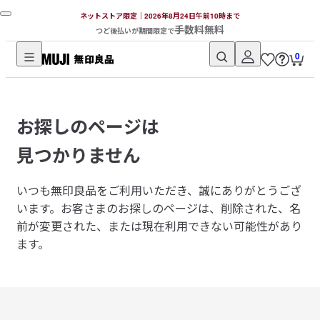
ネットストア限定｜2026年8月24日午前10時まで
手数料無料
つど後払いが期間限定で
0
無
印
良
お探しのページは
品
ネ
見つかりません
ッ
ト
いつも無印良品をご利用いただき、誠にありがとうござ
ス
います。
お客さまのお探しのページは、削除された、名
ト
前が変更された、または現在利用できない可能性があり
ア
ます。