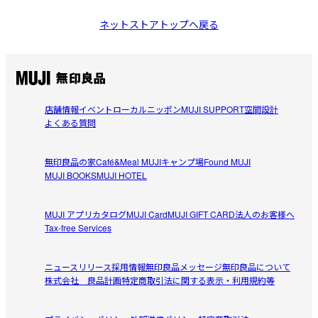
ネットストアトップへ戻る
店舗情報
イベント
ローカルニッポン
MUJI SUPPORT
空間設計
よくある質問
無印良品の家
Café&Meal MUJI
キャンプ場
Found MUJI
MUJI BOOKS
MUJI HOTEL
MUJI アプリ
カタログ
MUJI Card
MUJI GIFT CARD
法人のお客様へ
Tax-free Services
ニュースリリース
採用情報
無印良品メッセージ
無印良品について
株式会社 良品計画
特定商取引法に関する表示・利用規約等