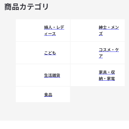
商品カテゴリ
婦人・レデ
紳士・メン
ィース
ズ
コスメ・ケ
こども
ア
家具・収
生活雑貨
納・家電
食品