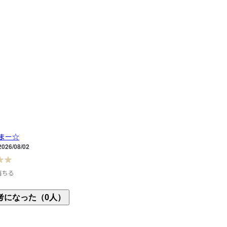
まー☆
2026/08/02
落ちる
するっとさっぱり落ちます！

考になった（0人）
中ではこれがいちばん好きです。