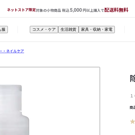
5,000
配送料無料
ネットストア限定
対象の小物商品 税込
円以上購入で
も服
コスメ・ケア
生活雑貨
家具・収納・家電
ー・ネイルケア
１
商