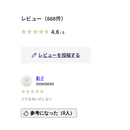
レビュー（
668
件）
4.6
/
5
レビューを投稿する
劉子
2026/08/05
イヤな匂いがしない
アセトンフリーで嫌な匂いがせず、するするマニキュアが落
参考になった（0人）
とせるのでずっとリピしてます