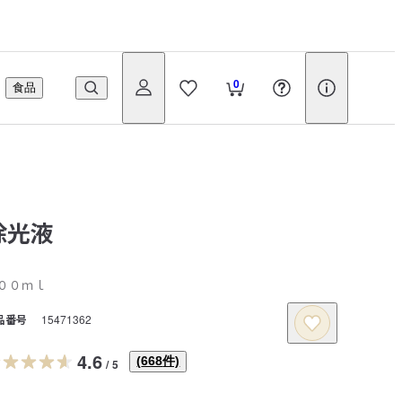
0
食品
除光液
００ｍｌ
品番号
15471362
4.6
(
668
件)
/
5