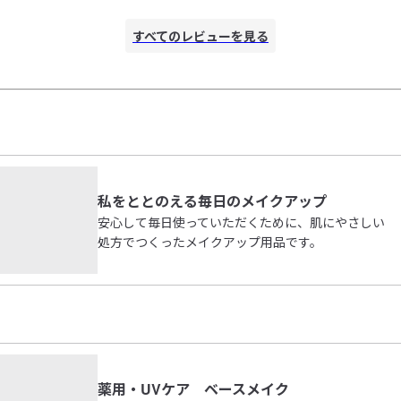
が良いです。

すべてのレビューを見る
微粒ラメは拭き取るだけでは落ちなかったので、除光液を浸
したコットンをしばらく爪に押し付けておく時間が必要でし
た。

ザクザクラメは上記のようにしても落ちづらくかなり時間が
かかりました。

個人的にラメを乗せるのは夏のみなので、夏以外の季節なら
ストレスフリーで使えそうです。
私をととのえる毎日のメイクアップ
安心して毎日使っていただくために、肌にやさしい
処方でつくったメイクアップ用品です。
薬用・UVケア ベースメイク