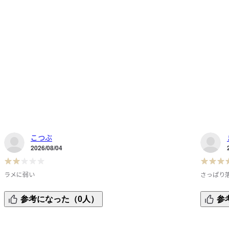
こつぶ
2026/08/04
ラメに弱い
さっぱり
爪が傷み気味でしたので天然成分配合アセトンフリーに惹か
ネイルが
参考になった（0人）
参
れて購入しました。

除光液の
除光液によくある嫌なにおいが全く無く、優しい柑橘の香り