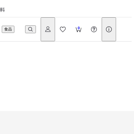
料
0
食品