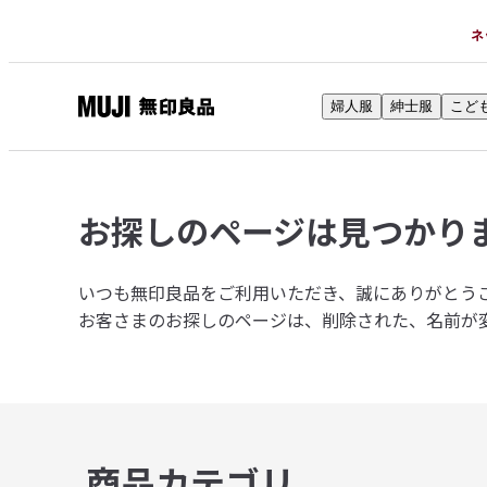
ネ
婦人服
紳士服
こど
無
印
良
品
お探しのページは
見つかり
ネ
ッ
ト
いつも無印良品をご利用いただき、誠にありがとう
ス
お客さまのお探しのページは、削除された、名前が
ト
ア
商品カテゴリ