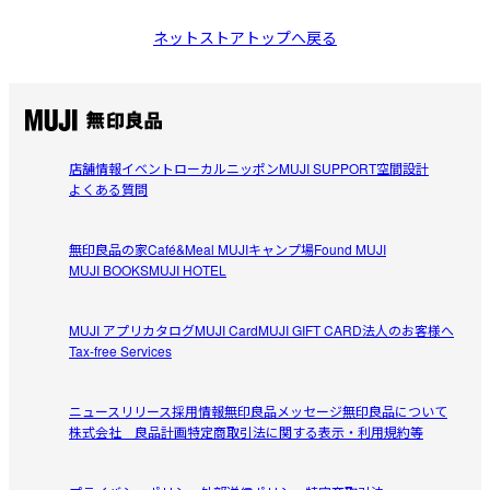
ネットストアトップへ戻る
店舗情報
イベント
ローカルニッポン
MUJI SUPPORT
空間設計
よくある質問
無印良品の家
Café&Meal MUJI
キャンプ場
Found MUJI
MUJI BOOKS
MUJI HOTEL
MUJI アプリ
カタログ
MUJI Card
MUJI GIFT CARD
法人のお客様へ
Tax-free Services
ニュースリリース
採用情報
無印良品メッセージ
無印良品について
株式会社 良品計画
特定商取引法に関する表示・利用規約等