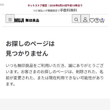
ネットストア限定｜2026年8月24日午前10時まで
手数料無料
つど後払いが期間限定で
0
無
印
良
お探しのページは
品
ネ
見つかりません
ッ
ト
いつも無印良品をご利用いただき、誠にありがとうござ
ス
います。
お客さまのお探しのページは、削除された、名
ト
前が変更された、または現在利用できない可能性があり
ア
ます。