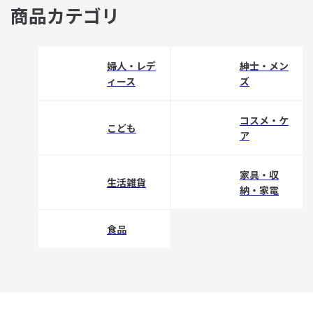
商品カテゴリ
婦人・レデ
紳士・メン
ィース
ズ
コスメ・ケ
こども
ア
家具・収
生活雑貨
納・家電
食品