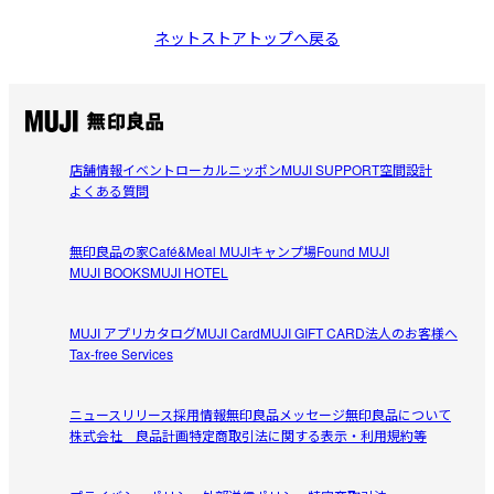
ネットストアトップへ戻る
店舗情報
イベント
ローカルニッポン
MUJI SUPPORT
空間設計
よくある質問
無印良品の家
Café&Meal MUJI
キャンプ場
Found MUJI
MUJI BOOKS
MUJI HOTEL
MUJI アプリ
カタログ
MUJI Card
MUJI GIFT CARD
法人のお客様へ
Tax-free Services
ニュースリリース
採用情報
無印良品メッセージ
無印良品について
株式会社 良品計画
特定商取引法に関する表示・利用規約等