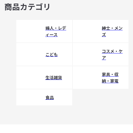
商品カテゴリ
婦人・レデ
紳士・メン
ィース
ズ
コスメ・ケ
こども
ア
家具・収
生活雑貨
納・家電
食品