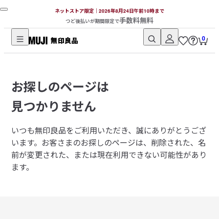
ネットストア限定｜2026年8月24日午前10時まで
手数料無料
つど後払いが期間限定で
0
無
印
良
お探しのページは
品
ネ
見つかりません
ッ
ト
いつも無印良品をご利用いただき、誠にありがとうござ
ス
います。
お客さまのお探しのページは、削除された、名
ト
前が変更された、または現在利用できない可能性があり
ア
ます。