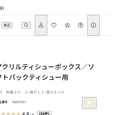
料
0
食品
アクリルティシューボックス／ソ
フトパックティシュー用
寸 約幅２０．５×奥行１１×高さ８ｃｍ
品番号
76037231
4.8
(
20
件)
/
5