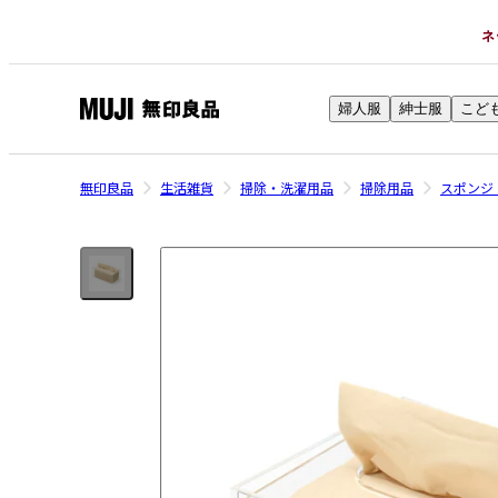
ネ
婦人服
紳士服
こど
無
印
良
無印良品
生活雑貨
掃除・洗濯用品
掃除用品
スポンジ
品
ネ
ッ
ト
ス
ト
ア