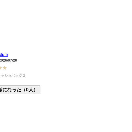
plum
2026/07/20
ィッシュボックス
ィッシュを入れています。

考になった（0人）
ピッタリで、透明のケースが清潔感があり気に入っ
。