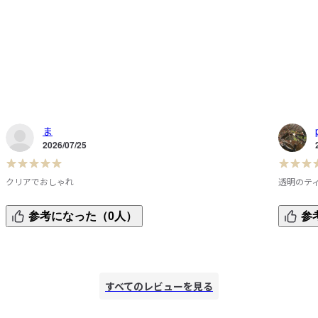
ま
2026/07/25
クリアでおしゃれ
透明のテ
残量もわかるし、最後までストレスなくティッシュを取り出
市販のテ
参考になった（0人）
参
せます。
サイズも
ています
すべてのレビューを見る