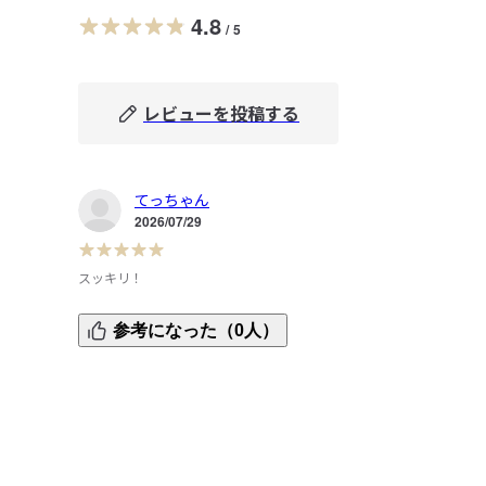
4.8
/
5
レビューを投稿する
てっちゃん
2026/07/29
スッキリ！
圧迫感が全くなく、もっと早く買えば良かったと思いまし
参考になった（0人）
た。

ドレッサーに置いて使ってますが、スッキリしました。

ドラッグストアで買ったソフトパックにもピッタリです。