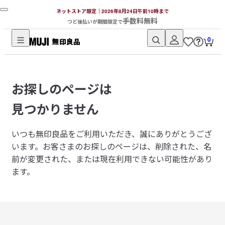
ネットストア限定｜2026年8月24日午前10時まで
手数料無料
つど後払いが期間限定で
0
無
印
良
お探しのページは
品
ネ
見つかりません
ッ
ト
いつも無印良品をご利用いただき、誠にありがとうござ
ス
います。
お客さまのお探しのページは、削除された、名
ト
前が変更された、または現在利用できない可能性があり
ア
ます。