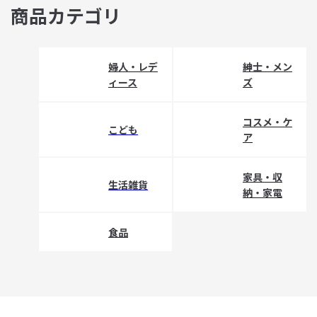
商品カテゴリ
婦人・レデ
紳士・メン
ィース
ズ
コスメ・ケ
こども
ア
家具・収
生活雑貨
納・家電
食品