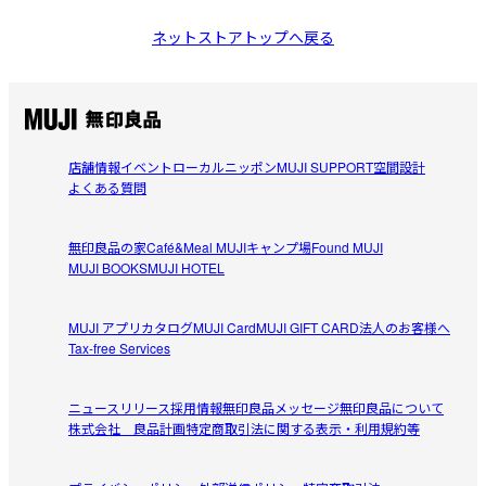
ネットストアトップへ戻る
店舗情報
イベント
ローカルニッポン
MUJI SUPPORT
空間設計
よくある質問
無印良品の家
Café&Meal MUJI
キャンプ場
Found MUJI
MUJI BOOKS
MUJI HOTEL
MUJI アプリ
カタログ
MUJI Card
MUJI GIFT CARD
法人のお客様へ
Tax-free Services
ニュースリリース
採用情報
無印良品メッセージ
無印良品について
株式会社 良品計画
特定商取引法に関する表示・利用規約等