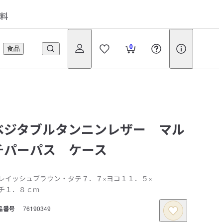
料
0
食品
ベジタブルタンニンレザー マル
チパーパス ケース
レイッシュブラウン・タテ７．７×ヨコ１１．５×
チ１．８ｃｍ
品番号
76190349