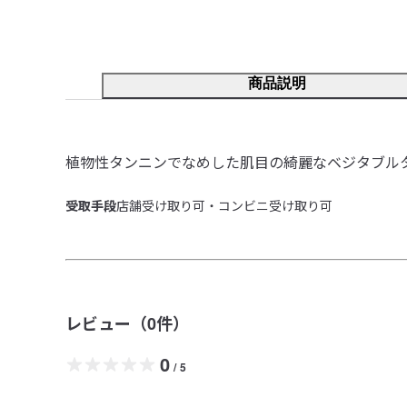
商品説明
植物性タンニンでなめした肌目の綺麗なベジタブル
受取手段
店舗受け取り可・コンビニ受け取り可
レビュー（
0
件）
0
/
5