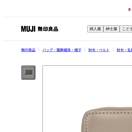
ネ
婦人服
紳士服
こど
無
印
良
無印良品
バッグ・服飾雑貨・帽子
財布・ベルト
財布・名
品
ネ
ッ
ト
ス
ト
ア