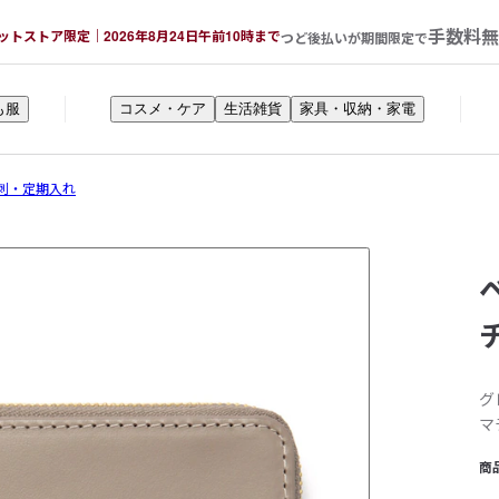
手数料無
ットストア限定｜2026年8月24日午前10時まで
つど後払いが期間限定で
も服
コスメ・ケア
生活雑貨
家具・収納・家電
刺・定期入れ
グ
マ
商