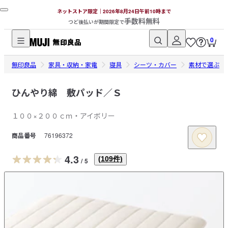
ネットストア限定｜2026年8月24日午前10時まで
手数料無料
つど後払いが期間限定で
0
無
無印良品
印
家具・収納・家電
寝具
シーツ・カバー
素材で選ぶ
良
品
ひんやり綿 敷パッド／Ｓ
ネ
１００×２００ｃｍ・アイボリー
ッ
ト
商品番号
76196372
ス
ト
4.3
(
109
件)
/
5
ア