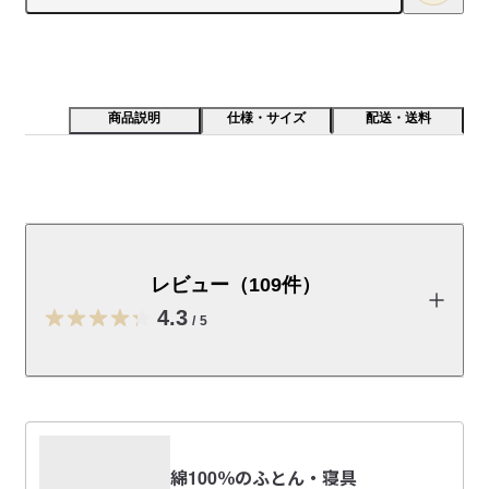
商品説明
仕様・サイズ
配送・送料
綿100%の生地の表面を滑らかにすることで、ひんやり
とした肌触りに仕上げました。
レビュー（109件）
【特長】

生地に特殊加工を施し、表面の毛羽立ちを抑えてなめらかに仕
4.3
/
5
上げました。肌に触れた際の熱移動を促すことで、接触冷感性
を高めています。

天然素材である綿100％を使用し、綿本来の自然でやさしい肌触
レビューを投稿する
りと、ひんやり涼しげな感触を両立した生地です。
受取手段
店舗受け取り可・コンビニ受け取り可
まさ
綿100％のふとん・寝具