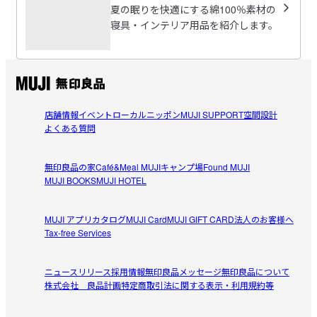
2026/08/05
夏の眠りを快適にする綿100％素材の
寝具・インテリア用品を紹介します。
サラッとしてます
思っていた程ひんやり感は感じませんが、サラッとしてい
参考になった（0人）
て良いです。
ゆうこ
店舗情報
イベント
ローカルニッポン
MUJI SUPPORT
空間設計
2026/08/04
よくある質問
さらっと快適！夏にぴったりの敷きパッド
無印良品の家
Café&Meal MUJI
キャンプ場
Found MUJI
肌触りがさらっとしていて、暑い日でも気持ちよく眠れま
MUJI BOOKS
MUJI HOTEL
参考になった（0人）
す。ひんやり感が強すぎないので冷えすぎることもなく、
寝心地が快適です。洗濯しても乾きやすく、お手入れが簡
MUJI アプリ
カタログ
MUJI Card
MUJI GIFT CARD
法人のお客様へ
とまたま
単なのも気に入りました。夏の寝具として満足していま
Tax-free Services
2026/08/04
す。
ニュースリリース
採用情報
無印良品メッセージ
無印良品について
涼しい　肌に優しい
株式会社 良品計画
特定商取引法に関する表示・利用規約等
肌に優しく、肌触りもよい。そして涼しいから、今年2枚購
参考になった（0人）
入。満足しています。