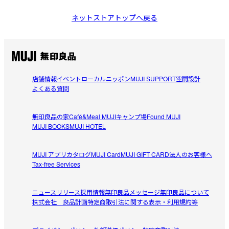
ネットストアトップへ戻る
店舗情報
イベント
ローカルニッポン
MUJI SUPPORT
空間設計
よくある質問
無印良品の家
Café&Meal MUJI
キャンプ場
Found MUJI
MUJI BOOKS
MUJI HOTEL
MUJI アプリ
カタログ
MUJI Card
MUJI GIFT CARD
法人のお客様へ
Tax-free Services
ニュースリリース
採用情報
無印良品メッセージ
無印良品について
株式会社 良品計画
特定商取引法に関する表示・利用規約等