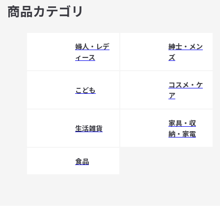
商品カテゴリ
婦人・レデ
紳士・メン
ィース
ズ
コスメ・ケ
こども
ア
家具・収
生活雑貨
納・家電
食品