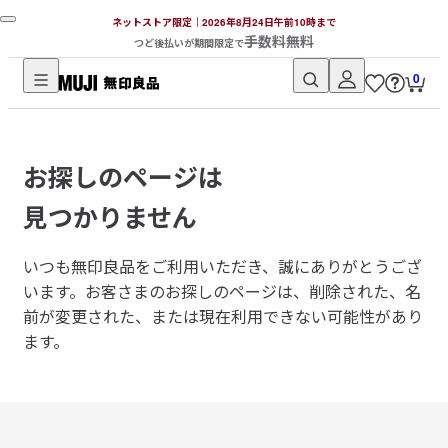
ネットストア限定｜2026年8月24日午前10時まで
手数料無料
つど後払いが期間限定で
0
無
印
良
お探しのページは
品
ネ
見つかりません
ッ
ト
いつも無印良品をご利用いただき、誠にありがとうござ
ス
います。
お客さまのお探しのページは、削除された、名
ト
前が変更された、または現在利用できない可能性があり
ア
ます。