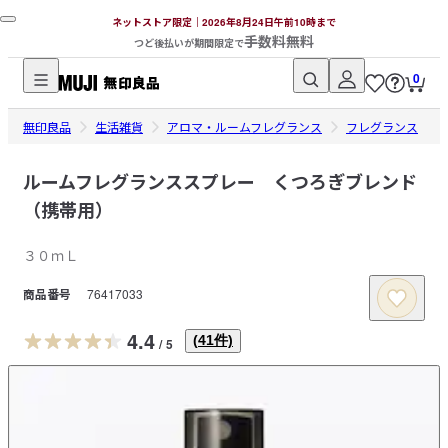
ネットストア限定｜2026年8月24日午前10時まで
手数料無料
つど後払いが期間限定で
0
無
無印良品
印
生活雑貨
アロマ・ルームフレグランス
フレグランス
良
品
ルームフレグランススプレー くつろぎブレンド
ネ
（携帯用）
ッ
ト
３０ｍＬ
ス
商品番号
76417033
ト
ア
4.4
(
41
件)
/
5