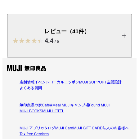
エッセンシャルオイルのみで香りづけしました。ひと吹
きで心地よい香りを空間に広げます。レモン、ブラッド
オレンジ、ジュニパーベリー等をブレンドした、みずみ
レビュー（41件）
ずしく明るい香り。布製品の香りづけにも使用できま
4.4
す。ポーチなどに入れやすい携帯サイズなので、外出時
/
5
にも便利です。　◎使用回数：約200回　◎ご使用方
法：空間や布製品に使用してください。対象から20～
レビューを投稿する
30_cm程離してスプレーしてください。ご使用後は立て
て保管してください。使い始めは複数回プッシュして空
押ししてください。
店舗情報
イベント
ローカルニッポン
MUJI SUPPORT
空間設計
emi
よくある質問
2026/08/01
受取手段
店舗受け取り可・コンビニ受け取り可
無印良品の家
Café&Meal MUJI
キャンプ場
Found MUJI
持続性のないところが好き
MUJI BOOKS
MUJI HOTEL
車内用に購入しました。気になったときにサッと使ってい
参考になった（0人）
ます。狭い空間のため、香りが残りすぎないところがお気
MUJI アプリ
カタログ
MUJI Card
MUJI GIFT CARD
法人のお客様へ
に入りです。量が少なめなので、気分でおやすみブレンド
Tax-free Services
ユカ