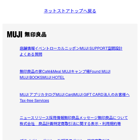
ネットストアトップへ戻る
店舗情報
イベント
ローカルニッポン
MUJI SUPPORT
空間設計
よくある質問
無印良品の家
Café&Meal MUJI
キャンプ場
Found MUJI
MUJI BOOKS
MUJI HOTEL
MUJI アプリ
カタログ
MUJI Card
MUJI GIFT CARD
法人のお客様へ
Tax-free Services
ニュースリリース
採用情報
無印良品メッセージ
無印良品について
株式会社 良品計画
特定商取引法に関する表示・利用規約等