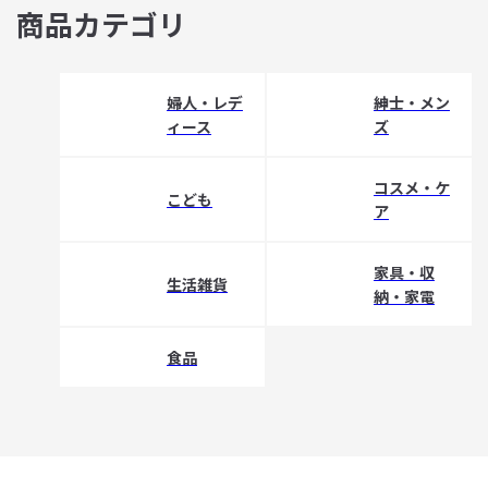
商品カテゴリ
婦人・レデ
紳士・メン
ィース
ズ
コスメ・ケ
こども
ア
家具・収
生活雑貨
納・家電
食品