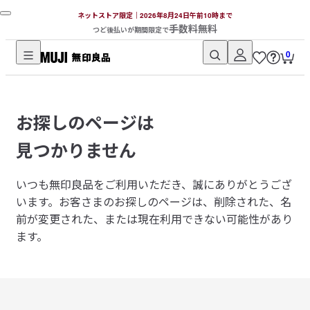
ネットストア限定｜2026年8月24日午前10時まで
手数料無料
つど後払いが期間限定で
0
無
印
良
お探しのページは
品
ネ
見つかりません
ッ
ト
いつも無印良品をご利用いただき、誠にありがとうござ
ス
います。
お客さまのお探しのページは、削除された、名
ト
前が変更された、または現在利用できない可能性があり
ア
ます。