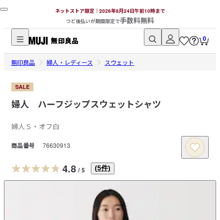
ネットストア限定｜2026年8月24日午前10時まで
手数料無料
つど後払いが期間限定で
0
無
無印良品
印
婦人・レディース
スウェット
良
品
SALE
ネ
婦人 ハーフジップスウェットシャツ
ッ
ト
婦人Ｓ・オフ白
ス
商品番号
76630913
ト
ア
4.8
(
5
件)
/
5