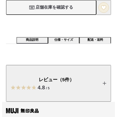
店舗在庫を確認する
商品説明
仕様・サイズ
配送・送料
裏起毛のスウェット素材を使った肌触り良く軽い着心地
の一着です。綿はアフリカの自然が育てました。
レビュー（5件）
【こちらもおすすめ】

同素材の「
カーディガン
」・「
パンツ
4.8
/
5
受取手段
店舗受け取り可・コンビニ受け取り可
レビューを投稿する