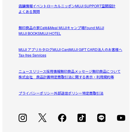
店舗情報
イベント
ローカルニッポン
MUJI SUPPORT
空間設計
k.
よくある質問
2026/05/08
無印良品の家
Café&Meal MUJI
キャンプ場
Found MUJI
着用しやすい
MUJI BOOKS
MUJI HOTEL
仕事用に購入しました。

参考になった（0人）
動きやすくハーフジップは着用しやすく

MUJI アプリ
カタログ
MUJI Card
MUJI GIFT CARD
法人のお客様へ
襟もあるのでスウェットだけど、

Tax-free Services
ててて
気持ちきちんと見えます。
2026/05/06
ニュースリリース
採用情報
無印良品メッセージ
無印良品について
株式会社 良品計画
特定商取引法に関する表示・利用規約等
暖かい
エリがあるのでその分暖かく感じます。丈が気持ち短めな
プライバシーポリシー
参考になった（0人）
外部送信ポリシー
特定商取引法
ので低身長さんにとっては良いと思います。
ひよこちゃんです
2026/03/29
気持ちよく着られて、形が絶妙なので外着としても重宝します。