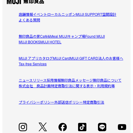
【素材】

全体にポリウレタン糸を使用し、ずれ落ちにくく跡がつきにく
店舗情報
イベント
ローカルニッポン
MUJI SUPPORT
空間設計
やまもん
いよう工夫しました。裏糸を細くすることで程良いフィット感
よくある質問
2026/07/26
ながら、ゴム糸と裏糸の両方を生地に入れ、しっかりとした少
し肉厚めなはき心地です。靴との摩擦で傷みやすいつま先と踵
無印良品の家
Café&Meal MUJI
キャンプ場
Found MUJI
いつも愛用しています。
には、ナイロン糸を挿入して補強しました。裏糸（内側）に
MUJI BOOKS
MUJI HOTEL
は、汗のにおいを抑える消臭効果のある糸を使用しています。

比較的頑丈で、履きやすい靴下です。運悪く、穴が空いた
参考になった（0人）
としても、リピート購入しています。
MUJI アプリ
カタログ
MUJI Card
MUJI GIFT CARD
法人のお客様へ
【仕様】

Tax-free Services
厚み：ふつう

パンプキンプリン
フィット感：ややフィット感あり

2026/07/12
補強：つま先とかかと

ニュースリリース
採用情報
無印良品メッセージ
無印良品について
消臭：あり										

株式会社 良品計画
特定商取引法に関する表示・利用規約等
以前よりちょっと変わったのかな？
家族用ですが、家族曰く、前より生地が薄くなった気がす
【おすすめポイント】

プライバシーポリシー
参考になった（1人）
外部送信ポリシー
特定商取引法
る？！とのことでした。

ふくらはぎの形に沿うように編み目の大きさを調整し、履き口
再生コットンだからかな？

から足首にかけて、徐々に細くなるように設計しています。面
やまもん
で支えるので締め付け感を抑えつつ、足首に吸いつくようにフ
前と同じ靴下を買ったのに違う靴下かと思ったくらい、心
2026/07/05
ィットします。つま先の縫い目がフラットなので、ぴったりめ
地が違うそうです。

な靴をはいても痛くなりにくい構造です。